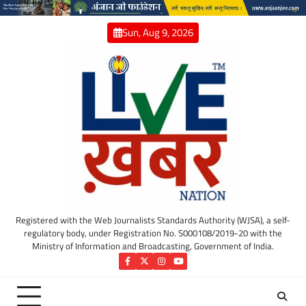
Skip
to
Sun, Aug 9, 2026
content
Registered with the Web Journalists Standards Authority (WJSA), a self-
regulatory body, under Registration No. S000108/2019-20 with the
Ministry of Information and Broadcasting, Government of India.
Facebook
Twitter
Instagram
YouTube