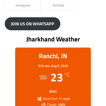
Instagram
YouTube
JOIN US ON WHATSAPP
Jharkhand Weather
Ranchi, IN
5:54 am,
Aug 9, 2026
23
°C
Mist
Wind Gust:
11 mph
Clouds:
100%