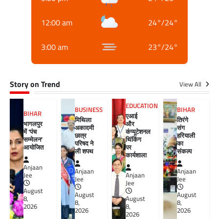
12:00 am
24
°
/
24
°
3:00 am
23
°
/
24
°
Story on Trend
View All
EDUCATION
BUSINESS
BIHAR
BIHAR
एआई
मिथिला
तिरंगे
भागलपुर
और
अकादमी
संग
में ‘पंच
कंप्यूटेशनल
छात्र
हरियाली
सम्मेलन’
थिंकिंग
परिषद ने
का
आयोजित
पर
ली शपथ
संकल्प
कार्यशाला
Anjaan
Anjaan
Anjaan
Jee
Anjaan
Jee
Jee
Jee
August
August
August
8,
August
8,
8,
2026
8,
2026
2026
2026