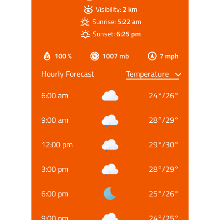
Visibility:
2 km
Sunrise:
5:22 am
Sunset:
6:25 pm
100 %
1007 mb
7 mph
Hourly Forecast
6:00 am
24
°
/
26
°
9:00 am
28
°
/
29
°
12:00 pm
29
°
/
30
°
3:00 pm
28
°
/
29
°
6:00 pm
25
°
/
26
°
9:00 pm
24
°
/
25
°