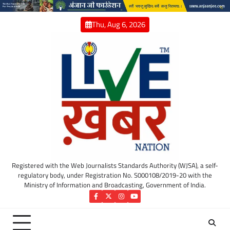
Skip
to
Thu, Aug 6, 2026
content
Registered with the Web Journalists Standards Authority (WJSA), a self-
regulatory body, under Registration No. S000108/2019-20 with the
Ministry of Information and Broadcasting, Government of India.
Facebook
Twitter
Instagram
YouTube