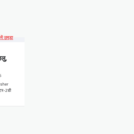
ालु,
6
isher
्टर-2डी