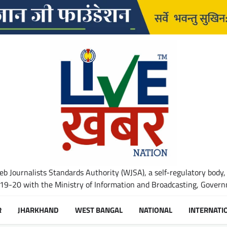
b Journalists Standards Authority (WJSA), a self-regulatory body,
-20 with the Ministry of Information and Broadcasting, Governm
R
JHARKHAND
WEST BANGAL
NATIONAL
INTERNATI