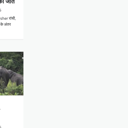
की जीत
6
sher रांची,
के अंतर
6