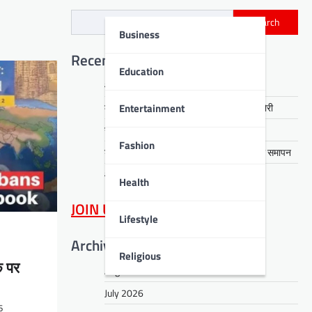
Search
Business
Recent Posts
Education
आरती हेंब्रम हत्याकांड का खुलासा, तीन गिरफ्तार
Entertainment
कसमार में सेवानिवृत्त CCL कर्मी के घर लाखों की चोरी
नावाडीह में तीन अर्थियों ने रुलाया पूरा गांव
Fashion
डीपीएस बोकारो में रंगारंग समूह नृत्य से ‘धरोहर’ का समापन
आईआईटी पटना में नशा मुक्ति का संदेश
Health
JOIN US
on WhatsApp
Lifestyle
Archives
Religious
क पर
August 2026
July 2026
6