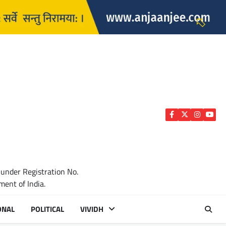
Facebook
Twitter
Instagra
YouTu
 under Registration No.
ent of India.
ONAL
POLITICAL
VIVIDH