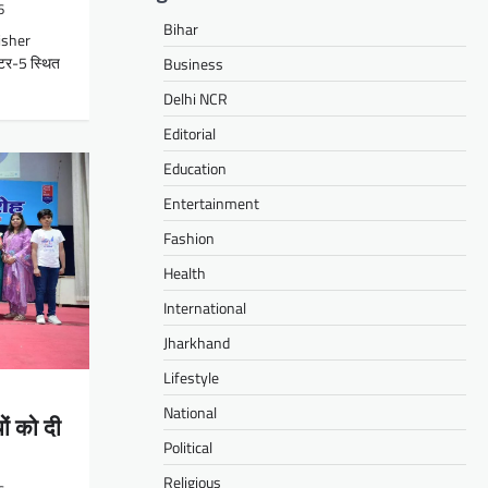
6
Bihar
isher
्टर-5 स्थित
Business
Delhi NCR
Editorial
Education
Entertainment
Fashion
Health
International
Jharkhand
Lifestyle
National
यों को दी
Political
Religious