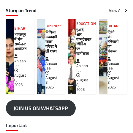
Story on Trend
View All
EDUCATION
BUSINESS
BIHAR
BIHAR
एआई
मिथिला
तिरंगे
भागलपुर
और
अकादमी
संग
में ‘पंच
कंप्यूटेशनल
छात्र
हरियाली
सम्मेलन’
थिंकिंग
परिषद ने
का
आयोजित
पर
ली शपथ
संकल्प
कार्यशाला
Anjaan
Anjaan
Anjaan
Jee
Anjaan
Jee
Jee
Jee
August
August
August
8,
August
8,
8,
2026
8,
2026
2026
2026
JOIN US ON WHATSAPP
Important