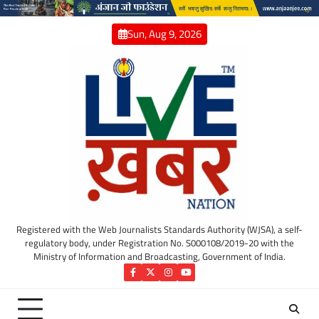
Skip
to
Sun, Aug 9, 2026
content
Registered with the Web Journalists Standards Authority (WJSA), a self-
regulatory body, under Registration No. S000108/2019-20 with the
Ministry of Information and Broadcasting, Government of India.
Facebook
Twitter
Instagram
YouTube