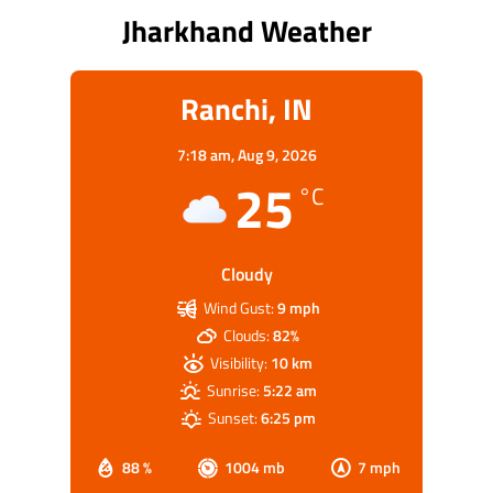
Jharkhand Weather
Ranchi, IN
7:18 am,
Aug 9, 2026
25
°C
Cloudy
Wind Gust:
9 mph
Clouds:
82%
Visibility:
10 km
Sunrise:
5:22 am
Sunset:
6:25 pm
88 %
1004 mb
7 mph