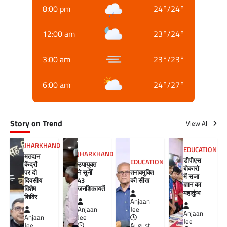
8:00 pm
24
°
/
24
°
12:00 am
23
°
/
24
°
3:00 am
23
°
/
23
°
6:00 am
24
°
/
27
°
Story on Trend
View All
JHARKHAND
EDUCATION
JHARKHAND
मतदान
डीपीएस
EDUCATION
केंद्रों
उपायुक्त
बोकारो
पर दो
ने सुनीं
तनावमुक्ति
में सजा
दिवसीय
43
की सीख
ज्ञान का
विशेष
जनशिकायतें
महाकुंभ
शिविर
Anjaan
Anjaan
Jee
Anjaan
Anjaan
Jee
Jee
Jee
August