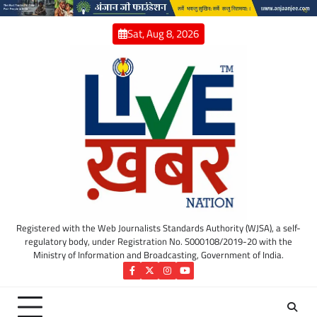
Skip
to
Sat, Aug 8, 2026
content
Registered with the Web Journalists Standards Authority (WJSA), a self-
regulatory body, under Registration No. S000108/2019-20 with the
Ministry of Information and Broadcasting, Government of India.
Facebook
Twitter
Instagram
YouTube