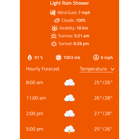
Light Rain Shower
Wind Gust:
7 mph
Clouds:
100%
Visibility:
10 km
Sunrise:
5:21 am
Sunset:
6:26 pm
91 %
1003 mb
6 mph
Hourly Forecast
8:00 am
25
°
/
26
°
11:00 am
26
°
/
28
°
2:00 pm
27
°
/
28
°
5:00 pm
25
°
/
26
°