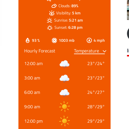
Clouds:
89%
Visibility:
5 km
Sunrise:
5:21 am
Sunset:
6:28 pm
93 %
1003 mb
4 mph
Hourly Forecast
12:00 am
23
°
/
24
°
3:00 am
23
°
/
23
°
6:00 am
24
°
/
27
°
9:00 am
28
°
/
29
°
12:00 pm
29
°
/
29
°