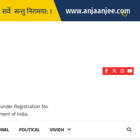
Facebook
Twitter
Instagra
YouTu
 under Registration No.
ent of India.
ONAL
POLITICAL
VIVIDH