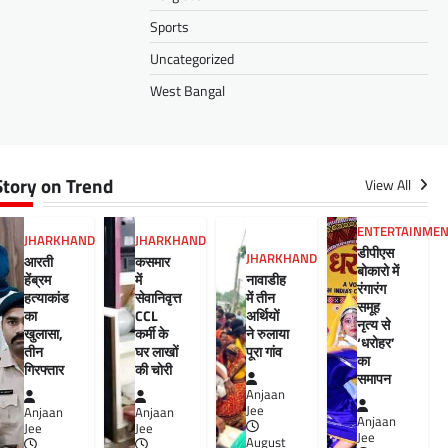
Sports
Uncategorized
West Bangal
Story on Trend
View All
ENTERTAINME
JHARKHAND
JHARKHAND
डीपीएस
JHARKHAND
आरती
कसमार
बोकारो में
हेंब्रम
में
नावाडीह
रंगारंग
हत्याकांड
सेवानिवृत्त
में तीन
समूह
का
CCL
अर्थियों
नृत्य से
खुलासा,
कर्मी के
ने रुलाया
‘धरोहर’
तीन
घर लाखों
पूरा गांव
का
गिरफ्तार
की चोरी
समापन
Anjaan
Jee
Anjaan
Anjaan
Anjaan
Jee
Jee
Jee
August