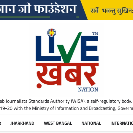
b Journalists Standards Authority (WJSA), a self-regulatory body,
-20 with the Ministry of Information and Broadcasting, Governm
R
JHARKHAND
WEST BANGAL
NATIONAL
INTERNATI