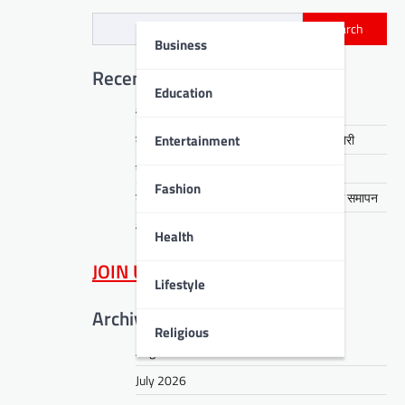
Search
Business
Recent Posts
Education
आरती हेंब्रम हत्याकांड का खुलासा, तीन गिरफ्तार
Entertainment
कसमार में सेवानिवृत्त CCL कर्मी के घर लाखों की चोरी
नावाडीह में तीन अर्थियों ने रुलाया पूरा गांव
Fashion
डीपीएस बोकारो में रंगारंग समूह नृत्य से ‘धरोहर’ का समापन
आईआईटी पटना में नशा मुक्ति का संदेश
Health
JOIN US
on WhatsApp
Lifestyle
Archives
Religious
August 2026
July 2026