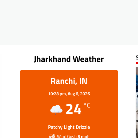
Jharkhand Weather
Ranchi, IN
10:28 pm,
Aug 6, 2026
24
°C
Patchy Light Drizzle
Wind Gust:
8 mph