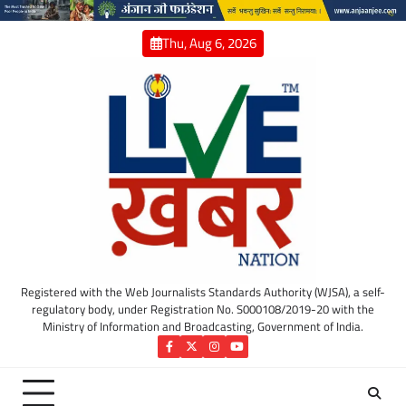
Skip
to
Thu, Aug 6, 2026
content
Registered with the Web Journalists Standards Authority (WJSA), a self-
regulatory body, under Registration No. S000108/2019-20 with the
Ministry of Information and Broadcasting, Government of India.
Facebook
Twitter
Instagram
YouTube