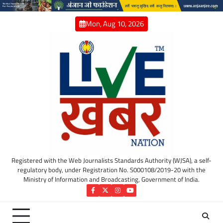
Skip
to
Mon, Aug 10, 2026
content
Registered with the Web Journalists Standards Authority (WJSA), a self-
regulatory body, under Registration No. S000108/2019-20 with the
Ministry of Information and Broadcasting, Government of India.
Facebook
Twitter
Instagram
YouTube