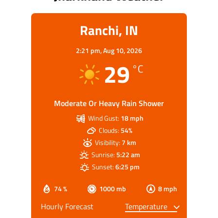
Ranchi, IN
2:21 pm,
Aug 10, 2026
29
°C
Moderate Or Heavy Rain Shower
Wind Gust:
18 mph
Clouds:
54%
Visibility:
7 km
Sunrise:
5:22 am
Sunset:
6:25 pm
74 %
1000 mb
8 mph
Hourly Forecast