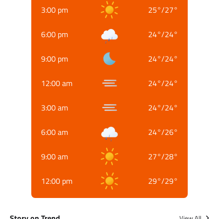
3:00 pm
25
°
/
27
°
6:00 pm
24
°
/
24
°
9:00 pm
24
°
/
24
°
12:00 am
24
°
/
24
°
3:00 am
24
°
/
24
°
6:00 am
24
°
/
26
°
9:00 am
27
°
/
28
°
12:00 pm
29
°
/
29
°
Story on Trend
View All