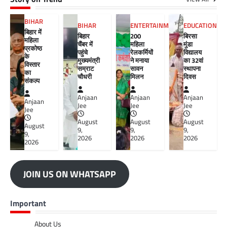
BIHAR
BIHAR
ENTERTAINMENT
EDUCATION
बिहार में
बिहार
200
बिरसा
महिला
चैंबर में
महिला
मुंडा
प्रकोष्ठ
पहुंचे
रेलकर्मियों
विद्यालय
के
मुख्यमंत्री
ने मनाया
का 32वां
विस्तार
सम्राट
सावन
स्थापना
का
चौधरी
मिलन
दिवस
संकल्प
Anjaan
Anjaan
Anjaan
Anjaan
Jee
Jee
Jee
Jee
August
August
August
August
9,
9,
9,
9,
2026
2026
2026
2026
JOIN US ON WHATSAPP
Important
About Us