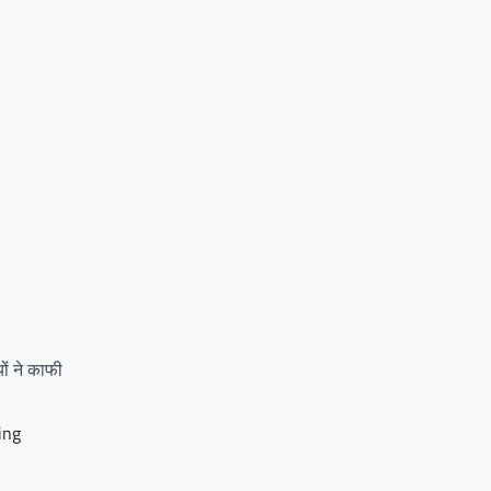
ं ने काफी
ing