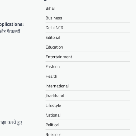
Bihar
Business
plications:
Delhi NCR
 और फैकल्टी
Editorial
Education
Entertainment
Fashion
Health
International
Jharkhand
Lifestyle
National
ाझा करते हुए
Political
Religious