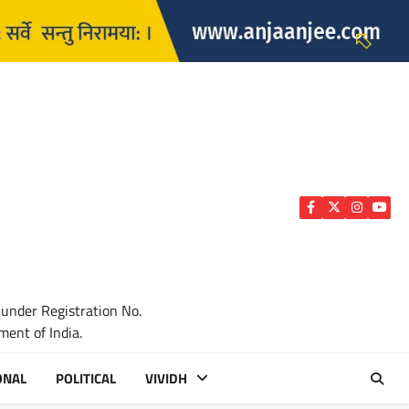
Facebook
Twitter
Instagra
YouTu
 under Registration No.
ent of India.
ONAL
POLITICAL
VIVIDH