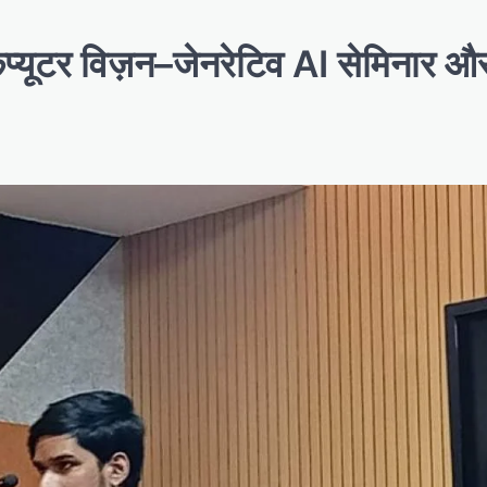
्यूटर विज़न–जेनरेटिव AI सेमिनार और 