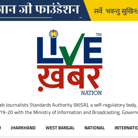
b Journalists Standards Authority (WJSA), a self-regulatory body,
-20 with the Ministry of Information and Broadcasting, Governm
R
JHARKHAND
WEST BANGAL
NATIONAL
INTERNATI