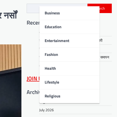
Search
Business
नर्सों
Recent Posts
Education
आरती हेंब्रम हत्याकांड का खुलासा, तीन गिरफ्तार
Entertainment
कसमार में सेवानिवृत्त CCL कर्मी के घर लाखों की चोरी
नावाडीह में तीन अर्थियों ने रुलाया पूरा गांव
Fashion
डीपीएस बोकारो में रंगारंग समूह नृत्य से ‘धरोहर’ का समापन
आईआईटी पटना में नशा मुक्ति का संदेश
Health
JOIN US
on WhatsApp
Lifestyle
Archives
Religious
August 2026
July 2026