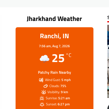
Jharkhand Weather
Ranchi, IN
7:56 am,
Aug 7, 2026
25
°C
Patchy Rain Nearby
Wind Gust:
5 mph
Clouds:
75%
Visibility:
9 km
Sunrise:
5:21 am
Sunset:
6:27 pm