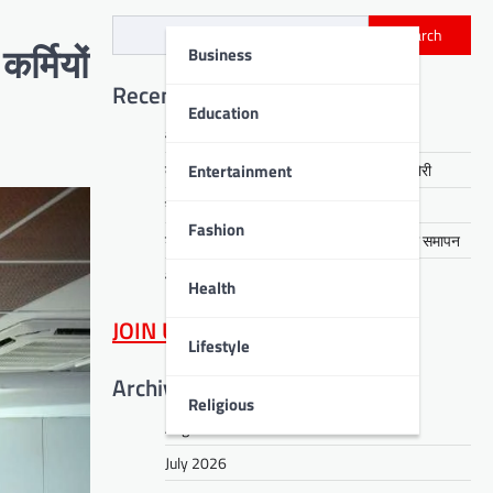
Search
Business
र्मियों
Recent Posts
Education
आरती हेंब्रम हत्याकांड का खुलासा, तीन गिरफ्तार
Entertainment
कसमार में सेवानिवृत्त CCL कर्मी के घर लाखों की चोरी
नावाडीह में तीन अर्थियों ने रुलाया पूरा गांव
Fashion
डीपीएस बोकारो में रंगारंग समूह नृत्य से ‘धरोहर’ का समापन
आईआईटी पटना में नशा मुक्ति का संदेश
Health
JOIN US
on WhatsApp
Lifestyle
Archives
Religious
August 2026
July 2026