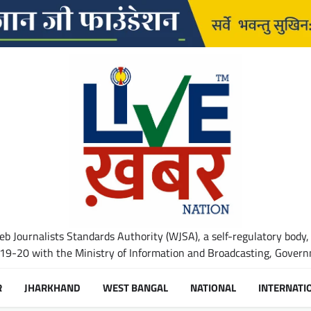
b Journalists Standards Authority (WJSA), a self-regulatory body,
-20 with the Ministry of Information and Broadcasting, Governm
R
JHARKHAND
WEST BANGAL
NATIONAL
INTERNATI