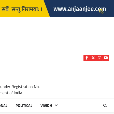
Facebook
Twitter
Instagra
YouTu
 under Registration No.
ent of India.
ONAL
POLITICAL
VIVIDH