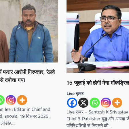
ें फरार आरोपी गिरफ्तार, रेलवे
 से दबोचा गया
15 जुलाई को होगी मेगा मॉकड्रिल
Live ख़बर
n Jee : Editor in Chief and
Live ख़बर – Santosh K Srivastav :
ो, झारखंड, 19 दिसंबर 2025 :
Chief & Publisher युद्ध और आपदा ज
बालीडीह…
परिस्थितियों से निपटने की…