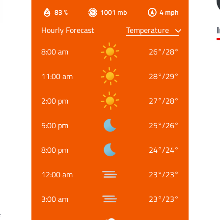
83 %
1001 mb
4 mph
Hourly Forecast
8:00 am
26
°
/
28
°
11:00 am
28
°
/
29
°
2:00 pm
27
°
/
28
°
5:00 pm
25
°
/
26
°
8:00 pm
24
°
/
24
°
12:00 am
23
°
/
23
°
3:00 am
23
°
/
23
°
क