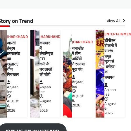
Story on Trend
View All
ENTERTAINME
JHARKHAND
JHARKHAND
डीपीएस
JHARKHAND
आरती
कसमार
बोकारो में
हेंब्रम
में
नावाडीह
रंगारंग
हत्याकांड
सेवानिवृत्त
में तीन
समूह
का
CCL
अर्थियों
नृत्य से
खुलासा,
कर्मी के
ने रुलाया
‘धरोहर’
तीन
घर लाखों
पूरा गांव
का
गिरफ्तार
की चोरी
समापन
Anjaan
Jee
Anjaan
Anjaan
Anjaan
Jee
Jee
Jee
August
6,
August
August
August
2026
6,
6,
6,
2026
2026
2026