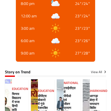
8:00 pm
24
°
/
24
°
12:00 am
23
°
/
24
°
3:00 am
23
°
/
23
°
6:00 am
23
°
/
26
°
9:00 am
27
°
/
28
°
Story on Trend
View All
NATIONAL
एसईसीएल
EDUCATION
EDUCATION
JHARKHAND
में
चिन्मय
डीपीएस
पीपीओ
अरगड़ा
विद्यालय
बोकारो
एवं
क्षेत्र में
में सजा
में गूंजे
जीवन
समाधान
हिन्दी
देशभक्ति
प्रमाण
शिविर
कवि