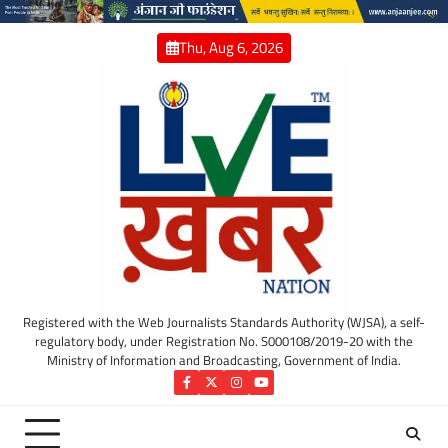
Skip
to
Thu, Aug 6, 2026
content
Registered with the Web Journalists Standards Authority (WJSA), a self-
regulatory body, under Registration No. S000108/2019-20 with the
Ministry of Information and Broadcasting, Government of India.
Facebook
Twitter
Instagram
YouTube