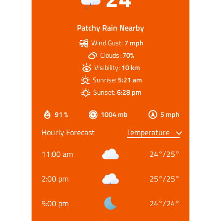
Patchy Rain Nearby
Wind Gust:
7 mph
Clouds:
70%
Visibility:
10 km
Sunrise:
5:21 am
Sunset:
6:28 pm
91 %
1004 mb
5 mph
Hourly Forecast
11:00 am
24
°
/
25
°
2:00 pm
25
°
/
25
°
5:00 pm
24
°
/
24
°