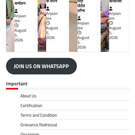
के तराने
पत्र
आयोजित
सम्मेलन
पोर्टल
लॉन्च
Anjaan
Anjaan
Anjaan
Jee
Jee
Jee
Anjaan
August
Jee
August
August
5,
5,
5,
2026
August
2026
2026
5,
2026
JOIN US ON WHATSAPP
Important
About Us
Certification
Terms and Condition
Grievance Redressal
Disclaimer