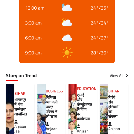
12:00 am
24
°
/
25
°
3:00 am
24
°
/
24
°
6:00 am
24
°
/
27
°
9:00 am
28
°
/
30
°
Story on Trend
View All
EDUCATION
BUSINESS
BIHAR
BIHAR
एआई
मिथिला
तिरंगे
भागलपुर
और
अकादमी
संग
में ‘पंच
कंप्यूटेशनल
छात्र
हरियाली
सम्मेलन’
थिंकिंग
परिषद ने
का
आयोजित
पर
ली शपथ
संकल्प
कार्यशाला
Anjaan
Anjaan
Anjaan
Jee
Anjaan
Jee
Jee