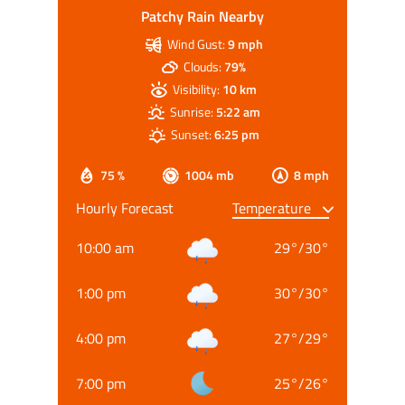
Patchy Rain Nearby
Wind Gust:
9 mph
Clouds:
79%
Visibility:
10 km
Sunrise:
5:22 am
Sunset:
6:25 pm
75 %
1004 mb
8 mph
Hourly Forecast
10:00 am
29
°
/
30
°
1:00 pm
30
°
/
30
°
4:00 pm
27
°
/
29
°
7:00 pm
25
°
/
26
°