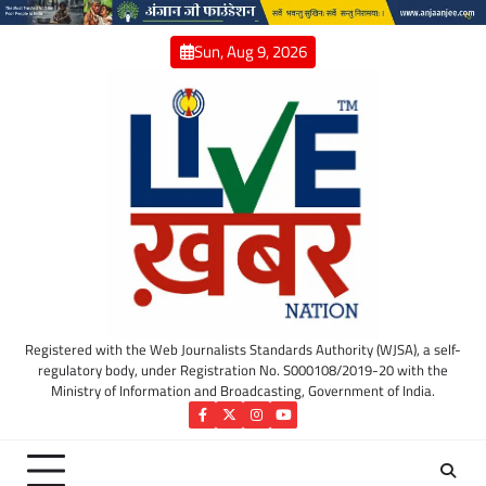
Skip
to
Sun, Aug 9, 2026
content
Registered with the Web Journalists Standards Authority (WJSA), a self-
regulatory body, under Registration No. S000108/2019-20 with the
Ministry of Information and Broadcasting, Government of India.
Facebook
Twitter
Instagram
YouTube