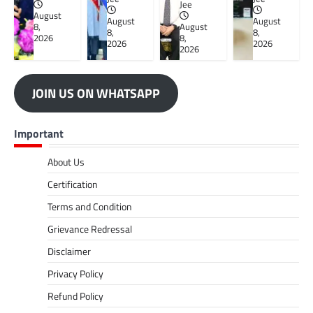
Jee
August
August
August
8,
August
8,
8,
2026
8,
2026
2026
2026
JOIN US ON WHATSAPP
Important
About Us
Certification
Terms and Condition
Grievance Redressal
Disclaimer
Privacy Policy
Refund Policy