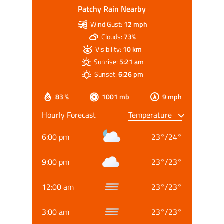
Patchy Rain Nearby
Wind Gust:
12 mph
Clouds:
73%
Visibility:
10 km
Sunrise:
5:21 am
Sunset:
6:26 pm
83 %
1001 mb
9 mph
Hourly Forecast
6:00 pm
23
°
/
24
°
9:00 pm
23
°
/
23
°
12:00 am
23
°
/
23
°
3:00 am
23
°
/
23
°