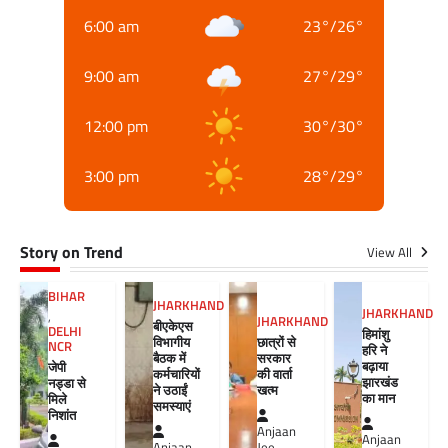
6:00 am
23
°
/
26
°
9:00 am
27
°
/
29
°
12:00 pm
30
°
/
30
°
3:00 pm
28
°
/
29
°
Story on Trend
View All
BIHAR
JHARKHAND
JHARKHAND
,
JHARKHAND
बीएकेएस
DELHI
हिमांशु
विभागीय
छात्रों से
NCR
हरि ने
बैठक में
सरकार
बढ़ाया
जेपी
कर्मचारियों
की वार्ता
झारखंड
नड्डा से
ने उठाईं
खत्म
का मान
मिले
समस्याएं
निशांत
Anjaan
Anjaan
Anjaan
Jee