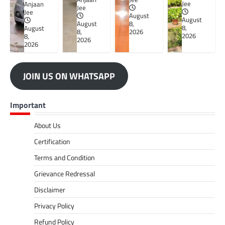
Jee
Anjaan
Jee
Jee
August
August
August
8,
8,
August
8,
2026
2026
8,
2026
2026
JOIN US ON WHATSAPP
Important
About Us
Certification
Terms and Condition
Grievance Redressal
Disclaimer
Privacy Policy
Refund Policy