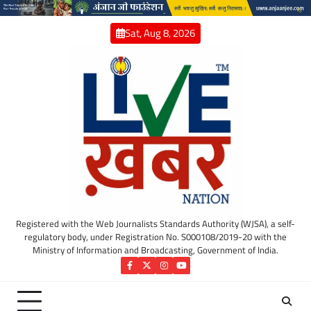
Skip
to
Sat, Aug 8, 2026
content
Registered with the Web Journalists Standards Authority (WJSA), a self-
regulatory body, under Registration No. S000108/2019-20 with the
Ministry of Information and Broadcasting, Government of India.
Facebook
Twitter
Instagram
YouTube