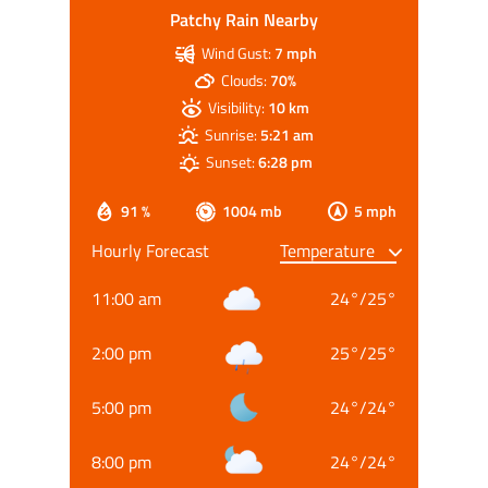
Patchy Rain Nearby
Wind Gust:
7 mph
Clouds:
70%
Visibility:
10 km
Sunrise:
5:21 am
Sunset:
6:28 pm
91 %
1004 mb
5 mph
Hourly Forecast
11:00 am
24
°
/
25
°
2:00 pm
25
°
/
25
°
5:00 pm
24
°
/
24
°
8:00 pm
24
°
/
24
°