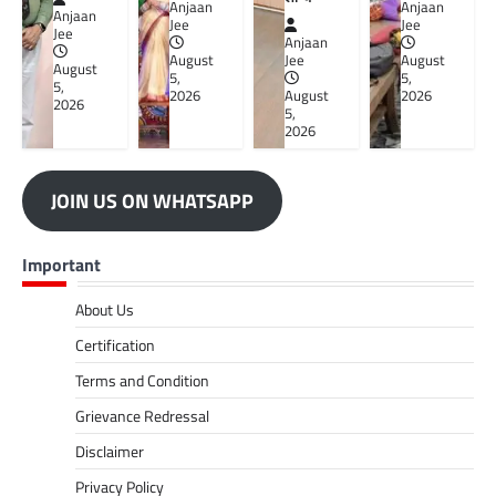
Anjaan
Anjaan
Anjaan
Jee
Jee
Jee
Anjaan
August
Jee
August
August
5,
5,
5,
2026
August
2026
2026
5,
2026
JOIN US ON WHATSAPP
Important
About Us
Certification
Terms and Condition
Grievance Redressal
Disclaimer
Privacy Policy