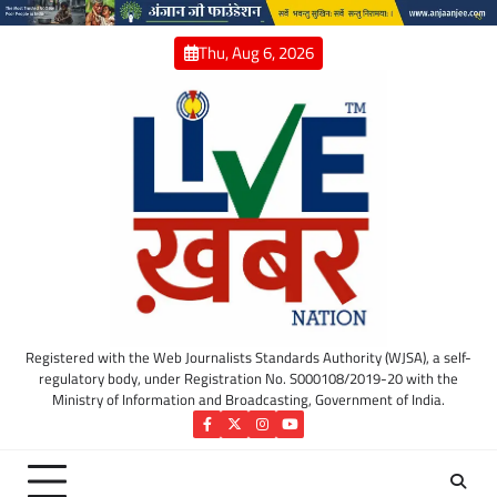
Skip
to
Thu, Aug 6, 2026
content
Registered with the Web Journalists Standards Authority (WJSA), a self-
regulatory body, under Registration No. S000108/2019-20 with the
Ministry of Information and Broadcasting, Government of India.
Facebook
Twitter
Instagram
YouTube