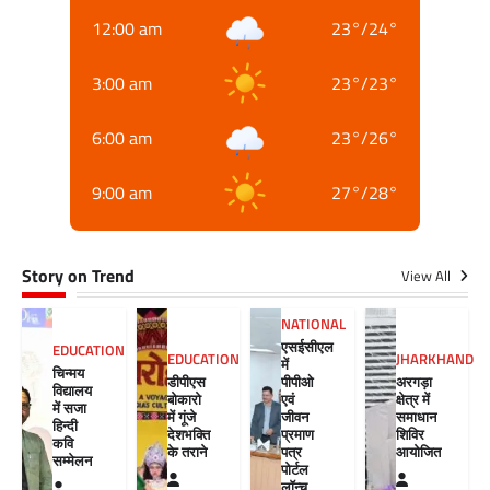
12:00 am
23
°
/
24
°
3:00 am
23
°
/
23
°
6:00 am
23
°
/
26
°
9:00 am
27
°
/
28
°
Story on Trend
View All
NATIONAL
एसईसीएल
EDUCATION
EDUCATION
JHARKHAND
में
चिन्मय
डीपीएस
पीपीओ
अरगड़ा
विद्यालय
बोकारो
एवं
क्षेत्र में
में सजा
में गूंजे
जीवन
समाधान
हिन्दी
देशभक्ति
प्रमाण
शिविर
कवि
के तराने
पत्र
आयोजित
सम्मेलन
पोर्टल
लॉन्च