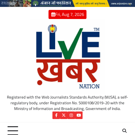
Skip
to
Fri, Aug 7, 2026
content
Registered with the Web Journalists Standards Authority (WJSA), a self-
regulatory body, under Registration No. S000108/2019-20 with the
Ministry of Information and Broadcasting, Government of India.
Facebook
Twitter
Instagram
YouTube