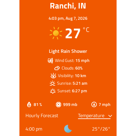
Ranchi, IN
4:03 pm,
Aug 7, 2026
27
°C
Light Rain Shower
Wind Gust:
15 mph
Clouds:
60%
Visibility:
10 km
Sunrise:
5:21 am
Sunset:
6:27 pm
81 %
999 mb
7 mph
Hourly Forecast
4:00 pm
25
°
/
26
°