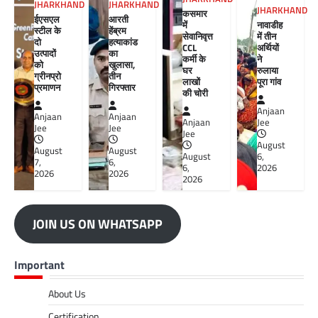
JHARKHAND
JHARKHAND
JHARKHAND
कसमार
ईएसएल
आरती
में
नावाडीह
स्टील के
हेंब्रम
सेवानिवृत्त
में तीन
दो
हत्याकांड
CCL
अर्थियों
उत्पादों
का
कर्मी के
ने
को
खुलासा,
घर
रुलाया
ग्रीनप्रो
तीन
लाखों
पूरा गांव
प्रमाणन
गिरफ्तार
की चोरी
Anjaan
Anjaan
Anjaan
Anjaan
Jee
Jee
Jee
Jee
August
August
August
August
6,
7,
6,
6,
2026
2026
2026
2026
JOIN US ON WHATSAPP
Important
About Us
Certification