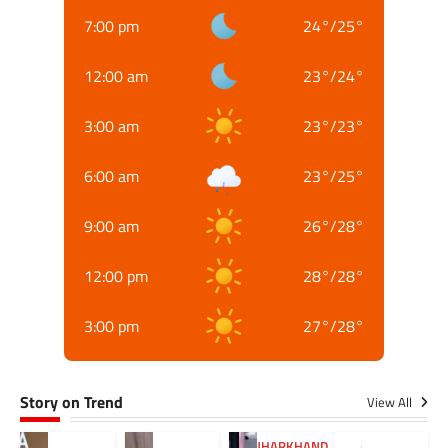
7:00 pm
24
°
/
25
°
12:00 am
23
°
/
24
°
3:00 am
23
°
/
23
°
6:00 am
23
°
/
25
°
9:00 am
26
°
/
28
°
12:00 pm
28
°
/
28
°
3:00 pm
27
°
/
28
°
Story on Trend
View All
JHARKHAND