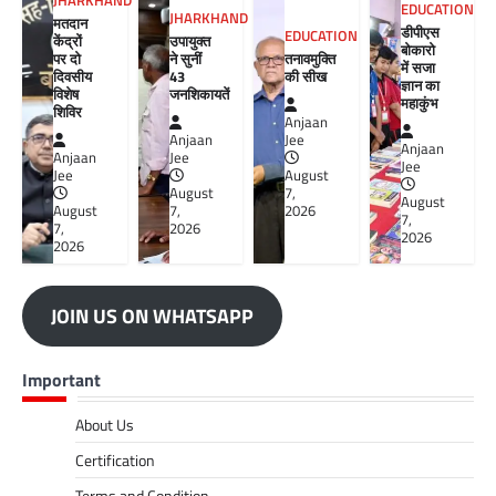
JHARKHAND
EDUCATION
JHARKHAND
मतदान
डीपीएस
EDUCATION
केंद्रों
उपायुक्त
बोकारो
पर दो
ने सुनीं
तनावमुक्ति
में सजा
दिवसीय
43
की सीख
ज्ञान का
विशेष
जनशिकायतें
महाकुंभ
शिविर
Anjaan
Anjaan
Jee
Anjaan
Anjaan
Jee
Jee
Jee
August
August
7,
August
August
7,
2026
7,
7,
2026
2026
2026
JOIN US ON WHATSAPP
Important
About Us
Certification
Terms and Condition