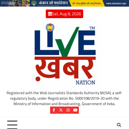
Skip
to
Sat, Aug 8, 2026
content
Registered with the Web Journalists Standards Authority (WJSA), a self-
regulatory body, under Registration No. S000108/2019-20 with the
Ministry of Information and Broadcasting, Government of India.
Facebook
Twitter
Instagram
YouTube