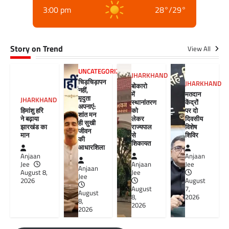
3:00 pm
28
°
/
29
°
Story on Trend
View All
UNCATEGORIZED
JHARKHAND
चिड़चिड़ापन
JHARKHAND
बोकारो
नहीं,
में
मतदान
मृदुता
JHARKHAND
स्थानांतरण
केंद्रों
अपनाएं:
हिमांशु हरि
को
पर दो
शांत मन
ने बढ़ाया
लेकर
दिवसीय
ही सुखी
झारखंड का
राज्यपाल
विशेष
जीवन
मान
से
शिविर
की
शिकायत
आधारशिला
Anjaan
Anjaan
Jee
Anjaan
Jee
Anjaan
August 8,
Jee
Jee
2026
August
August
7,
August
8,
2026
8,
2026
2026