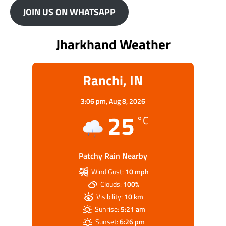
JOIN US ON WHATSAPP
Jharkhand Weather
Ranchi, IN
3:06 pm,
Aug 8, 2026
25
°C
Patchy Rain Nearby
Wind Gust:
10 mph
Clouds:
100%
Visibility:
10 km
Sunrise:
5:21 am
Sunset:
6:26 pm