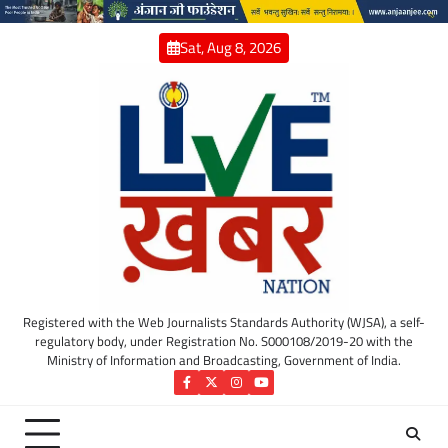
Skip
to
Sat, Aug 8, 2026
content
Registered with the Web Journalists Standards Authority (WJSA), a self-
regulatory body, under Registration No. S000108/2019-20 with the
Ministry of Information and Broadcasting, Government of India.
Facebook
Twitter
Instagram
YouTube