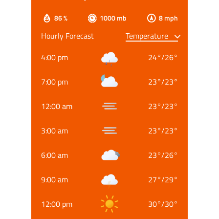
86 %
1000 mb
8 mph
Hourly Forecast
4:00 pm
24
°
/
26
°
7:00 pm
23
°
/
23
°
12:00 am
23
°
/
23
°
3:00 am
23
°
/
23
°
6:00 am
23
°
/
26
°
9:00 am
27
°
/
29
°
12:00 pm
30
°
/
30
°