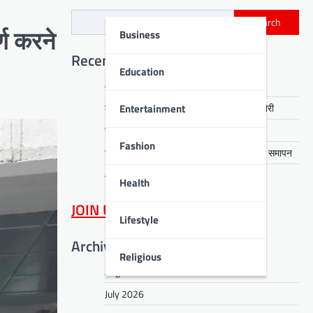
Search
Business
्ण करने
Recent Posts
Education
आरती हेंब्रम हत्याकांड का खुलासा, तीन गिरफ्तार
Entertainment
कसमार में सेवानिवृत्त CCL कर्मी के घर लाखों की चोरी
नावाडीह में तीन अर्थियों ने रुलाया पूरा गांव
Fashion
डीपीएस बोकारो में रंगारंग समूह नृत्य से ‘धरोहर’ का समापन
आईआईटी पटना में नशा मुक्ति का संदेश
Health
JOIN US
on WhatsApp
Lifestyle
Archives
Religious
August 2026
July 2026