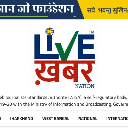
b Journalists Standards Authority (WJSA), a self-regulatory body,
-20 with the Ministry of Information and Broadcasting, Governm
R
JHARKHAND
WEST BANGAL
NATIONAL
INTERNATI