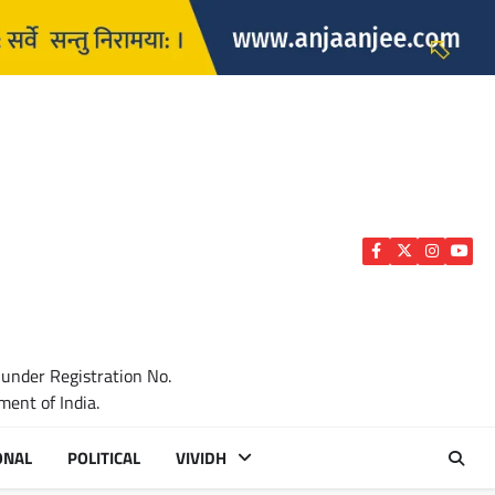
Facebook
Twitter
Instagra
YouTu
 under Registration No.
ent of India.
ONAL
POLITICAL
VIVIDH