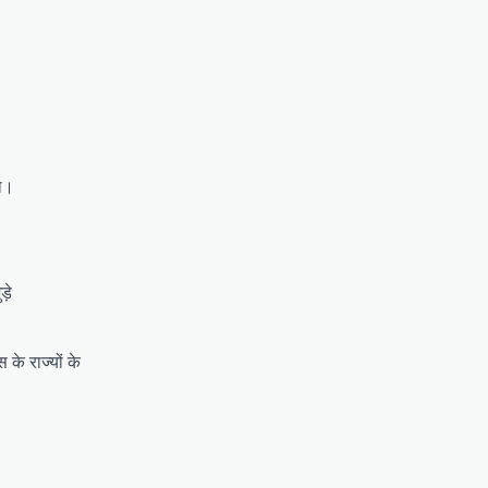
या।
़े
के राज्यों के