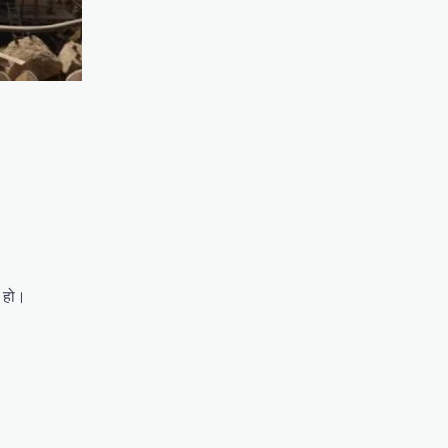
न हो।