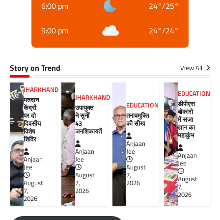
6:00 pm
24
°
/
25
°
9:00 pm
24
°
/
24
°
Story on Trend
View All
JHARKHAND
EDUCATION
JHARKHAND
मतदान
डीपीएस
EDUCATION
केंद्रों
उपायुक्त
बोकारो
पर दो
ने सुनीं
तनावमुक्ति
में सजा
दिवसीय
43
की सीख
ज्ञान का
विशेष
जनशिकायतें
महाकुंभ
शिविर
Anjaan
Anjaan
Jee
Anjaan
Anjaan
Jee
Jee
Jee
August
August
7,
August
August
7,
2026
7,
7,
2026
2026
2026