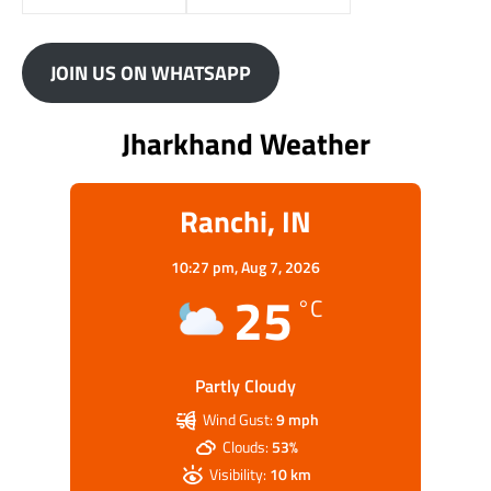
JOIN US ON WHATSAPP
Jharkhand Weather
Ranchi, IN
10:27 pm,
Aug 7, 2026
25
°C
Partly Cloudy
Wind Gust:
9 mph
Clouds:
53%
Visibility:
10 km