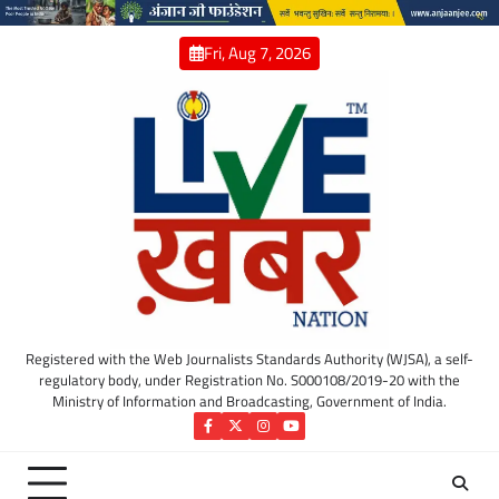
Skip
to
Fri, Aug 7, 2026
content
Registered with the Web Journalists Standards Authority (WJSA), a self-
regulatory body, under Registration No. S000108/2019-20 with the
Ministry of Information and Broadcasting, Government of India.
Facebook
Twitter
Instagram
YouTube