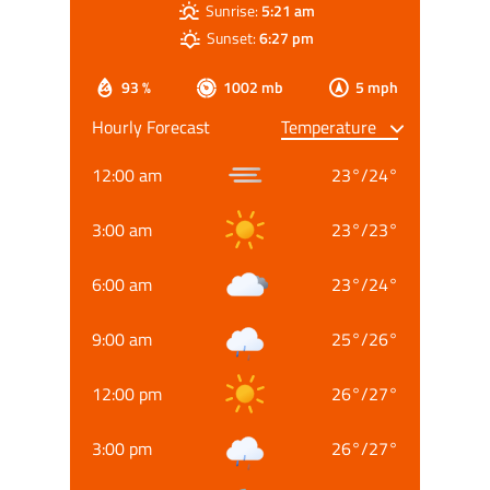
Sunrise:
5:21 am
Sunset:
6:27 pm
93 %
1002 mb
5 mph
Hourly Forecast
12:00 am
23
°
/
24
°
3:00 am
23
°
/
23
°
6:00 am
23
°
/
24
°
9:00 am
25
°
/
26
°
12:00 pm
26
°
/
27
°
3:00 pm
26
°
/
27
°