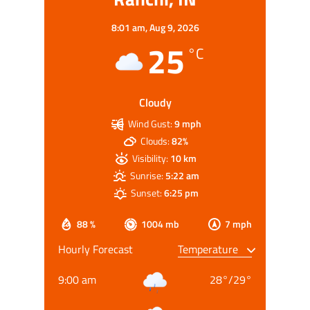
8:01 am,
Aug 9, 2026
25
°C
Cloudy
Wind Gust:
9 mph
Clouds:
82%
Visibility:
10 km
Sunrise:
5:22 am
Sunset:
6:25 pm
88 %
1004 mb
7 mph
Hourly Forecast
9:00 am
28
°
/
29
°