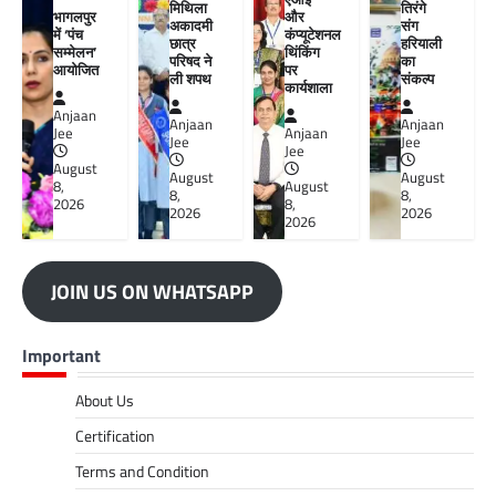
मिथिला
तिरंगे
भागलपुर
और
अकादमी
संग
में ‘पंच
कंप्यूटेशनल
छात्र
हरियाली
सम्मेलन’
थिंकिंग
परिषद ने
का
आयोजित
पर
ली शपथ
संकल्प
कार्यशाला
Anjaan
Anjaan
Anjaan
Jee
Anjaan
Jee
Jee
Jee
August
August
August
8,
August
8,
8,
2026
8,
2026
2026
2026
JOIN US ON WHATSAPP
Important
About Us
Certification
Terms and Condition