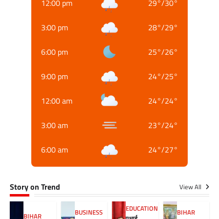
12:00 pm
29
°
/
30
°
3:00 pm
28
°
/
29
°
6:00 pm
25
°
/
26
°
9:00 pm
24
°
/
25
°
12:00 am
24
°
/
24
°
3:00 am
23
°
/
24
°
6:00 am
24
°
/
27
°
Story on Trend
View All
EDUCATION
BUSINESS
BIHAR
BIHAR
एआई