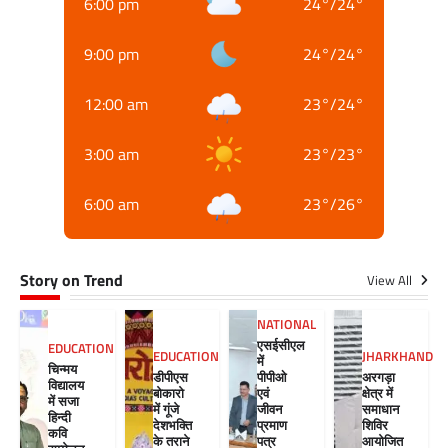
6:00 pm
24
°
/
24
°
9:00 pm
24
°
/
24
°
12:00 am
23
°
/
24
°
3:00 am
23
°
/
23
°
6:00 am
23
°
/
26
°
Story on Trend
View All
NATIONAL
एसईसीएल
EDUCATION
EDUCATION
JHARKHAND
में
चिन्मय
डीपीएस
पीपीओ
अरगड़ा
विद्यालय
बोकारो
एवं
क्षेत्र में
में सजा
में गूंजे
जीवन
समाधान
हिन्दी
देशभक्ति
प्रमाण
शिविर
कवि
के तराने
पत्र
आयोजित