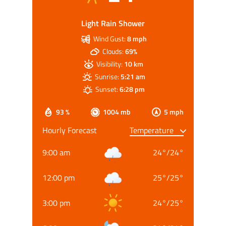
Light Rain Shower
Wind Gust:
8 mph
Clouds:
69%
Visibility:
10 km
Sunrise:
5:21 am
Sunset:
6:28 pm
93 %
1004 mb
5 mph
Hourly Forecast
9:00 am
24
°
/
24
°
12:00 pm
25
°
/
25
°
3:00 pm
24
°
/
25
°