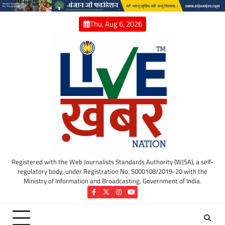
Skip
to
Thu, Aug 6, 2026
content
Registered with the Web Journalists Standards Authority (WJSA), a self-
regulatory body, under Registration No. S000108/2019-20 with the
Ministry of Information and Broadcasting, Government of India.
Facebook
Twitter
Instagram
YouTube