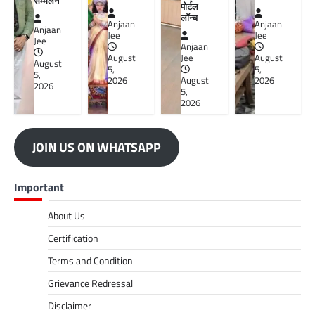
सम्मेलन
पोर्टल
लॉन्च
Anjaan
Anjaan
Anjaan
Jee
Jee
Jee
Anjaan
August
Jee
August
August
5,
5,
5,
2026
August
2026
2026
5,
2026
JOIN US ON WHATSAPP
Important
About Us
Certification
Terms and Condition
Grievance Redressal
Disclaimer