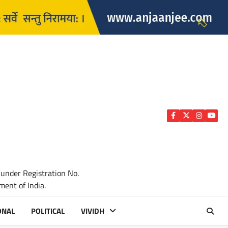
Facebook
Twitter
Instagra
YouTu
 under Registration No.
ent of India.
ONAL
POLITICAL
VIVIDH