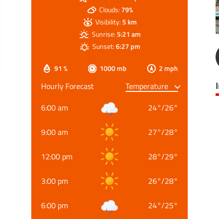
Clouds:
79%
Visibility:
5 km
Sunrise:
5:21 am
Sunset:
6:27 pm
91 %
1000 mb
2 mph
Hourly Forecast
6:00 am
24
°
/
26
°
9:00 am
27
°
/
28
°
12:00 pm
28
°
/
29
°
3:00 pm
26
°
/
28
°
6:00 pm
24
°
/
25
°