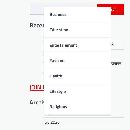
Search
Business
Recent Posts
Education
आरती हेंब्रम हत्याकांड का खुलासा, तीन गिरफ्तार
Entertainment
कसमार में सेवानिवृत्त CCL कर्मी के घर लाखों की चोरी
नावाडीह में तीन अर्थियों ने रुलाया पूरा गांव
Fashion
डीपीएस बोकारो में रंगारंग समूह नृत्य से ‘धरोहर’ का समापन
आईआईटी पटना में नशा मुक्ति का संदेश
Health
JOIN US
on WhatsApp
Lifestyle
Archives
Religious
August 2026
July 2026