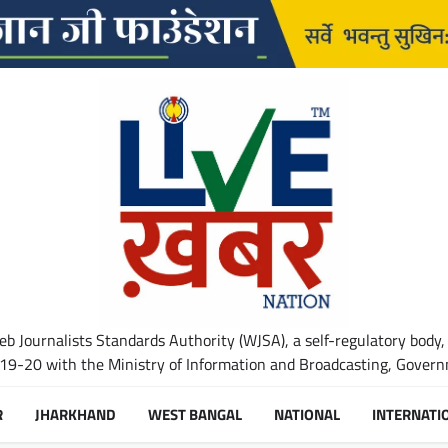
b Journalists Standards Authority (WJSA), a self-regulatory body,
-20 with the Ministry of Information and Broadcasting, Governm
R
JHARKHAND
WEST BANGAL
NATIONAL
INTERNATI