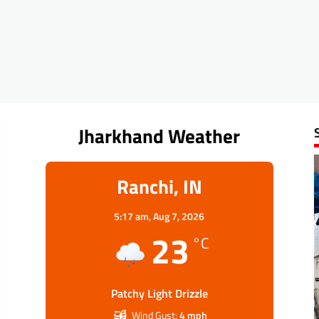
Jharkhand Weather
Ranchi, IN
5:17 am,
Aug 7, 2026
23
°C
Patchy Light Drizzle
Wind Gust:
4 mph