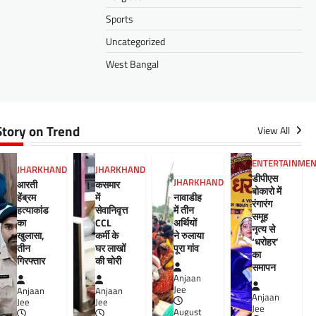
Sports
Uncategorized
West Bangal
Story on Trend
View All
ENTERTAINME
JHARKHAND
JHARKHAND
डीपीएस
JHARKHAND
आरती
कसमार
बोकारो में
हेंब्रम
में
नावाडीह
रंगारंग
हत्याकांड
सेवानिवृत्त
में तीन
समूह
का
CCL
अर्थियों
नृत्य से
खुलासा,
कर्मी के
ने रुलाया
‘धरोहर’
तीन
घर लाखों
पूरा गांव
का
गिरफ्तार
की चोरी
समापन
Anjaan
Jee
Anjaan
Anjaan
Anjaan
Jee
Jee
Jee
August