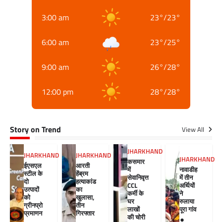
3:00 am
23
°
/
23
°
6:00 am
23
°
/
25
°
9:00 am
26
°
/
28
°
12:00 pm
28
°
/
28
°
Story on Trend
View All
JHARKHAND
JHARKHAND
JHARKHAND
JHARKHAND
कसमार
ईएसएल
आरती
में
नावाडीह
स्टील के
हेंब्रम
सेवानिवृत्त
में तीन
दो
हत्याकांड
CCL
अर्थियों
उत्पादों
का
कर्मी के
ने
को
खुलासा,
घर
रुलाया
ग्रीनप्रो
तीन
लाखों
पूरा गांव
प्रमाणन
गिरफ्तार
की चोरी