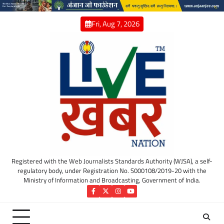
Skip
to
Fri, Aug 7, 2026
content
Registered with the Web Journalists Standards Authority (WJSA), a self-
regulatory body, under Registration No. S000108/2019-20 with the
Ministry of Information and Broadcasting, Government of India.
Facebook
Twitter
Instagram
YouTube