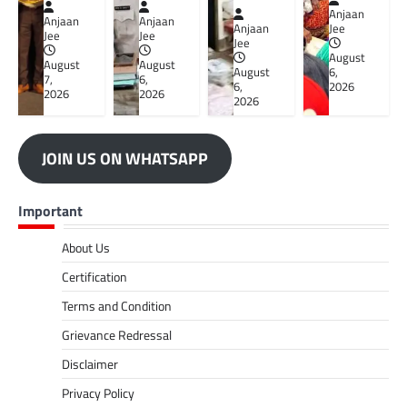
Anjaan
Anjaan
Anjaan
Anjaan
Jee
Jee
Jee
Jee
August
August
August
August
6,
7,
6,
6,
2026
2026
2026
2026
JOIN US ON WHATSAPP
Important
About Us
Certification
Terms and Condition
Grievance Redressal
Disclaimer
Privacy Policy