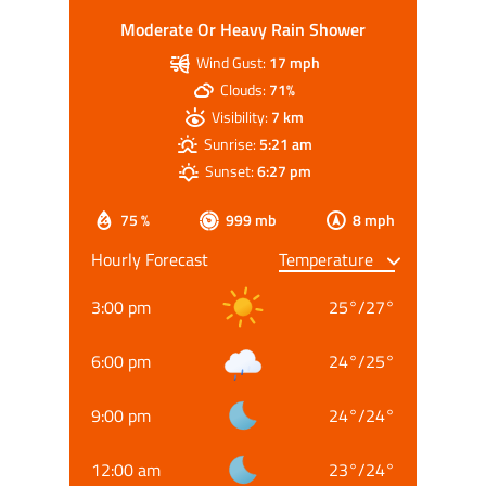
Moderate Or Heavy Rain Shower
Wind Gust:
17 mph
Clouds:
71%
Visibility:
7 km
Sunrise:
5:21 am
Sunset:
6:27 pm
75 %
999 mb
8 mph
Hourly Forecast
3:00 pm
25
°
/
27
°
6:00 pm
24
°
/
25
°
9:00 pm
24
°
/
24
°
12:00 am
23
°
/
24
°