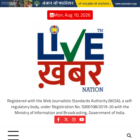
Skip
to
Mon, Aug 10, 2026
content
Registered with the Web Journalists Standards Authority (WJSA), a self-
regulatory body, under Registration No. S000108/2019-20 with the
Ministry of Information and Broadcasting, Government of India.
Facebook
Twitter
Instagram
YouTube