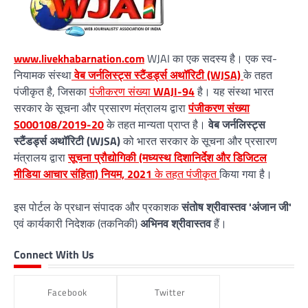
www.livekhabarnation.com
WJAI का एक सदस्य है। एक स्व-
नियामक संस्था
वेब जर्नलिस्ट्स स्टैंडर्ड्स अथॉरिटी (WJSA)
के तहत
पंजीकृत है, जिसका
पंजीकरण संख्या
WAJI-94
है। यह संस्था भारत
सरकार के सूचना और प्रसारण मंत्रालय द्वारा
पंजीकरण संख्या
S000108/2019-20
के तहत मान्यता प्राप्त है।
वेब जर्नलिस्ट्स
स्टैंडर्ड्स अथॉरिटी (WJSA)
को भारत सरकार के सूचना और प्रसारण
मंत्रालय द्वारा
सूचना प्रौद्योगिकी (मध्यस्थ दिशानिर्देश और डिजिटल
मीडिया आचार संहिता) नियम, 2021
के तहत पंजीकृत
किया गया है।
इस पोर्टल के प्रधान संपादक और प्रकाशक
संतोष श्रीवास्तव 'अंजान जी'
एवं कार्यकारी निदेशक (तकनिकी)
अभिनव श्रीवास्तव
हैं।
Connect With Us
Facebook
Twitter