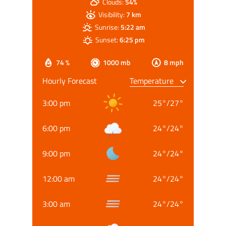
Clouds:
54%
Visibility:
7 km
Sunrise:
5:22 am
Sunset:
6:25 pm
74 %
1000 mb
8 mph
Hourly Forecast
3:00 pm
25
°
/
27
°
6:00 pm
24
°
/
24
°
9:00 pm
24
°
/
24
°
12:00 am
24
°
/
24
°
3:00 am
24
°
/
24
°