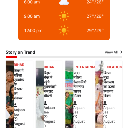
6:00 am
24
°
/
26
°
9:00 am
27
°
/
28
°
12:00 pm
29
°
/
29
°
Story on Trend
View All
BIHAR
BIHAR
ENTERTAINMENT
EDUCATION
बिहार में
बिहार
200
बिरसा
महिला
चैंबर में
महिला
मुंडा
प्रकोष्ठ
पहुंचे
रेलकर्मियों
विद्यालय
के
मुख्यमंत्री
ने मनाया
का 32वां
विस्तार
सम्राट
सावन
स्थापना
का
चौधरी
मिलन
दिवस
संकल्प
Anjaan
Anjaan
Anjaan
Anjaan
Jee
Jee
Jee
Jee
August
August
August
August
9,
9,
9,