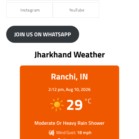
Instagram
YouTube
JOIN US ON WHATSAPP
Jharkhand Weather
Ranchi, IN
2:12 pm,
Aug 10, 2026
29
°C
Moderate Or Heavy Rain Shower
Wind Gust:
18 mph