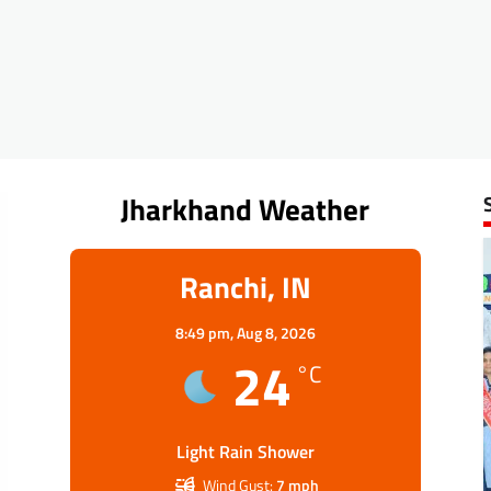
Jharkhand Weather
Ranchi, IN
8:49 pm,
Aug 8, 2026
24
°C
Light Rain Shower
Wind Gust:
7 mph