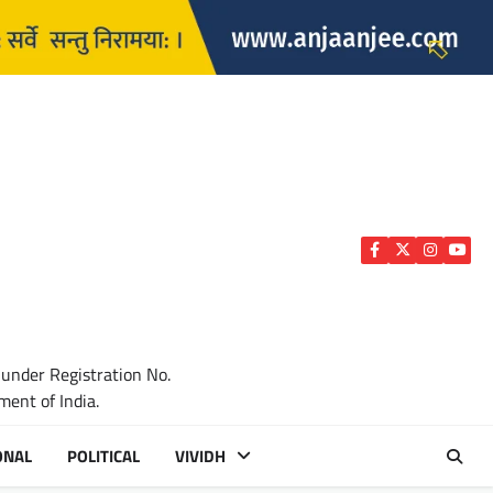
Facebook
Twitter
Instagra
YouTu
 under Registration No.
ent of India.
ONAL
POLITICAL
VIVIDH