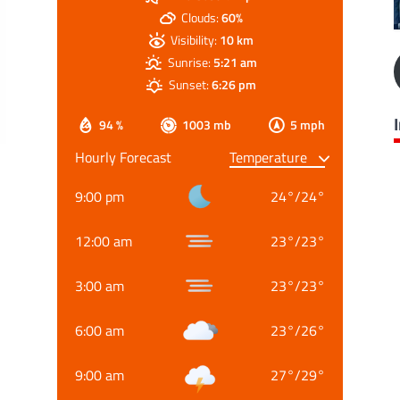
Clouds:
60%
Visibility:
10 km
Sunrise:
5:21 am
Sunset:
6:26 pm
94 %
1003 mb
5 mph
Hourly Forecast
9:00 pm
24
°
/
24
°
12:00 am
23
°
/
23
°
3:00 am
23
°
/
23
°
6:00 am
23
°
/
26
°
9:00 am
27
°
/
29
°