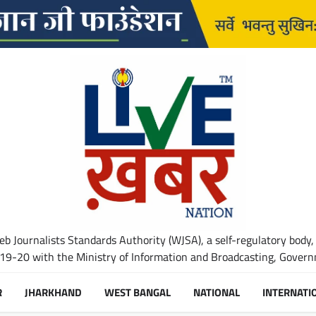
b Journalists Standards Authority (WJSA), a self-regulatory body,
-20 with the Ministry of Information and Broadcasting, Governm
R
JHARKHAND
WEST BANGAL
NATIONAL
INTERNATI