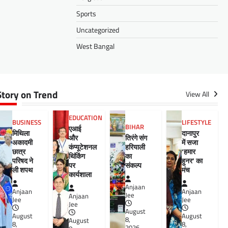
Sports
Uncategorized
West Bangal
Story on Trend
View All
EDUCATION
BUSINESS
LIFESTYLE
BIHAR
एआई
मिथिला
दानापुर
और
तिरंगे संग
अकादमी
में सजा
कंप्यूटेशनल
हरियाली
छात्र
‘हमार
थिंकिंग
का
परिषद ने
हुनर’ का
पर
संकल्प
ली शपथ
मंच
कार्यशाला
Anjaan
Anjaan
Anjaan
Jee
Anjaan
Jee
Jee
Jee
August
August
August
8,
August
8,
8,
2026