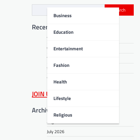
Search
Business
Recent Posts
Education
मिथिला अकादमी छात्र परिषद ने ली शपथ
Entertainment
एआई और कंप्यूटेशनल थिंकिंग पर कार्यशाला
तिरंगे संग हरियाली का संकल्प
Fashion
दानापुर में सजा ‘हमार हुनर’ का मंच
नवाचार और समयानुकूल ज्ञान ही राष्ट्रीय धरोहर
Health
JOIN US
on WhatsApp
Lifestyle
Archives
Religious
August 2026
July 2026