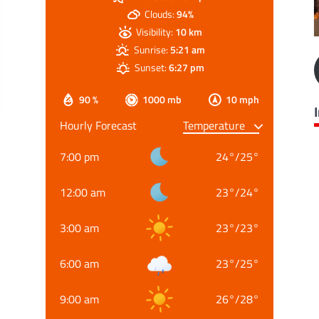
Clouds:
94%
Visibility:
10 km
Sunrise:
5:21 am
Sunset:
6:27 pm
90 %
1000 mb
10 mph
Hourly Forecast
7:00 pm
24
°
/
25
°
12:00 am
23
°
/
24
°
3:00 am
23
°
/
23
°
6:00 am
23
°
/
25
°
9:00 am
26
°
/
28
°