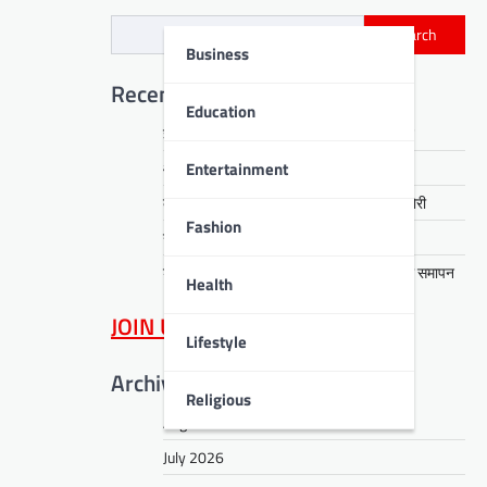
Search
Business
Recent Posts
Education
ईएसएल स्टील के दो उत्पादों को ग्रीनप्रो प्रमाणन
Entertainment
आरती हेंब्रम हत्याकांड का खुलासा, तीन गिरफ्तार
कसमार में सेवानिवृत्त CCL कर्मी के घर लाखों की चोरी
Fashion
नावाडीह में तीन अर्थियों ने रुलाया पूरा गांव
डीपीएस बोकारो में रंगारंग समूह नृत्य से ‘धरोहर’ का समापन
Health
JOIN US
on WhatsApp
Lifestyle
Archives
Religious
August 2026
July 2026