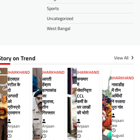
Sports
Uncategorized
West Bangal
Story on Trend
View All
JHARKHAND
JHARKHAND
JHARKHAND
JHARKHAND
ईएसएल
आरती
कसमार
स्टील के
हेंब्रम
में
नावाडीह
दो
हत्याकांड
सेवानिवृत्त
में तीन
उत्पादों
का
CCL
अर्थियों
को
खुलासा,
कर्मी के
ने रुलाया
ग्रीनप्रो
तीन
घर लाखों
पूरा गांव
प्रमाणन
गिरफ्तार
की चोरी
Anjaan
Jee
Anjaan
Anjaan
Anjaan
Jee
Jee
Jee
August