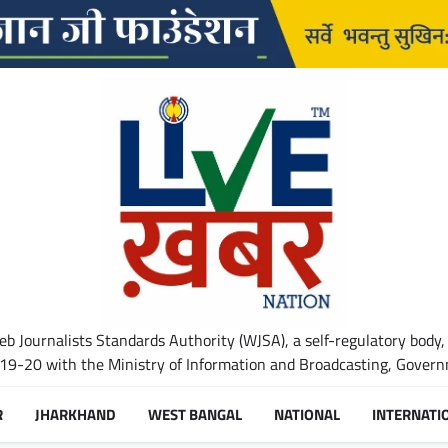
b Journalists Standards Authority (WJSA), a self-regulatory body,
-20 with the Ministry of Information and Broadcasting, Governm
R
JHARKHAND
WEST BANGAL
NATIONAL
INTERNATI