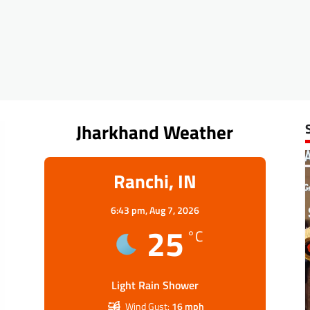
Jharkhand Weather
Ranchi, IN
6:43 pm,
Aug 7, 2026
25
°C
Light Rain Shower
Wind Gust:
16 mph