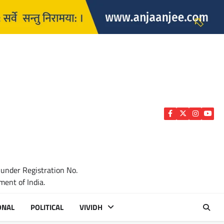
Facebook
Twitter
Instagra
YouTu
 under Registration No.
ent of India.
ONAL
POLITICAL
VIVIDH