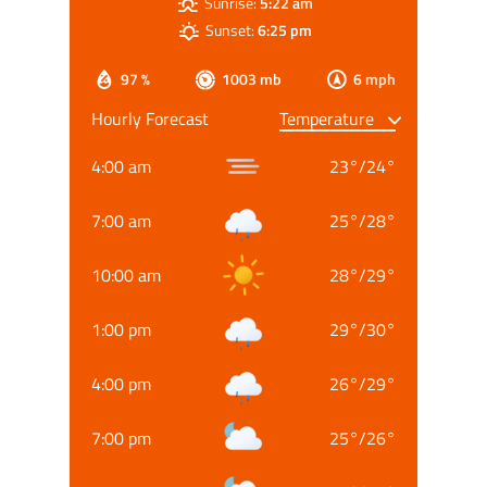
Sunrise:
5:22 am
Sunset:
6:25 pm
97 %
1003 mb
6 mph
Hourly Forecast
4:00 am
23
°
/
24
°
7:00 am
25
°
/
28
°
10:00 am
28
°
/
29
°
1:00 pm
29
°
/
30
°
4:00 pm
26
°
/
29
°
7:00 pm
25
°
/
26
°