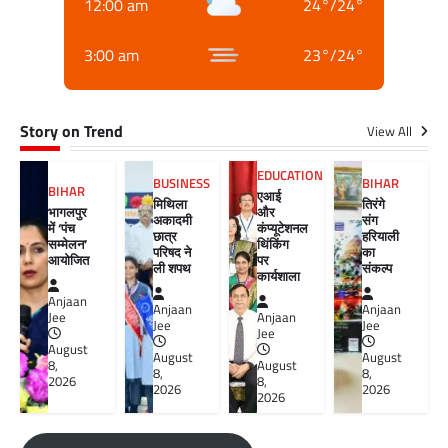
12:00 am
24
°
/
24
°
3:00 am
23
°
/
24
°
Story on Trend
View All
EDUCATION
BUSINESS
BIHAR
BIHAR
एआई
मिथिला
तिरंगे
भागलपुर
और
अकादमी
संग
में ‘पंच
कंप्यूटेशनल
छात्र
हरियाली
सम्मेलन’
थिंकिंग
परिषद ने
का
आयोजित
पर
ली शपथ
संकल्प
कार्यशाला
Anjaan
Anjaan
Anjaan
Jee
Anjaan
Jee
Jee
Jee
August
August
August
8,
August
8,
8,
2026
8,
2026
2026
2026