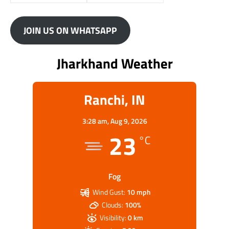
JOIN US ON WHATSAPP
Jharkhand Weather
Ranchi, IN
3:28 am,
Aug 9, 2026
23
°C
Fog
Wind Gust:
10 mph
Clouds:
100%
Visibility:
0 km