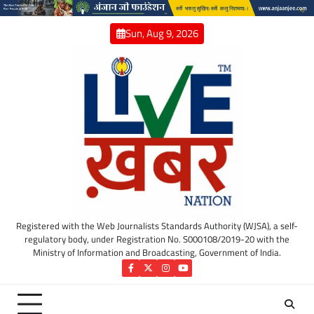
Skip
to
Sun, Aug 9, 2026
content
Registered with the Web Journalists Standards Authority (WJSA), a self-
regulatory body, under Registration No. S000108/2019-20 with the
Ministry of Information and Broadcasting, Government of India.
Facebook
Twitter
Instagram
YouTube