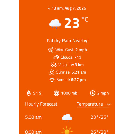
4:13 am,
Aug 7, 2026
23
°C
Patchy Rain Nearby
Wind Gust:
2 mph
Clouds:
71%
Visibility:
9 km
Sunrise:
5:21 am
Sunset:
6:27 pm
91 %
1000 mb
2 mph
Hourly Forecast
5:00 am
23
°
/
25
°
8:00 am
26
°
/
28
°