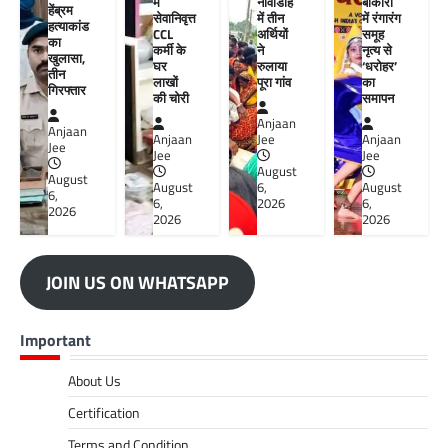
में
नावाडीह
बोकारो
हेंब्रम
सेवानिवृत्त
में तीन
में रंगारंग
हत्याकांड
CCL
अर्थियों
समूह
का
कर्मी के
ने
नृत्य से
खुलासा,
घर
रुलाया
‘धरोहर’
तीन
लाखों
पूरा गांव
का
गिरफ्तार
की चोरी
समापन
Anjaan
Anjaan
Anjaan
Jee
Anjaan
Jee
Jee
Jee
August
August
August
6,
August
6,
6,
2026
6,
2026
2026
2026
JOIN US ON WHATSAPP
Important
About Us
Certification
Terms and Condition