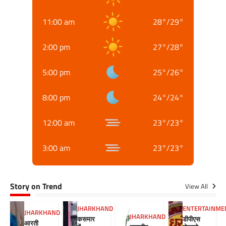
11:00 am
28
°
/
29
°
2:00 pm
27
°
/
28
°
5:00 pm
25
°
/
26
°
8:00 pm
24
°
/
24
°
12:00 am
23
°
/
23
°
3:00 am
23
°
/
23
°
Story on Trend
View All
JHARKHAND
ENTERTAINME
JHARKHAND
JHARKHAND
कसमार
डीपीएस
आरती