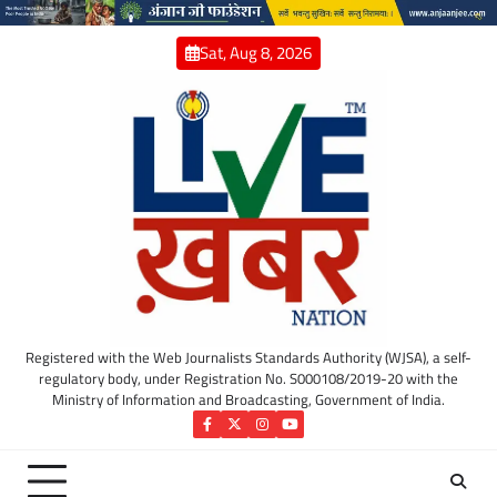
Skip
to
Sat, Aug 8, 2026
content
Registered with the Web Journalists Standards Authority (WJSA), a self-
regulatory body, under Registration No. S000108/2019-20 with the
Ministry of Information and Broadcasting, Government of India.
Facebook
Twitter
Instagram
YouTube