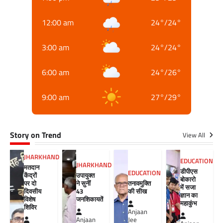
12:00 am
24
°
/
24
°
3:00 am
24
°
/
24
°
6:00 am
24
°
/
26
°
9:00 am
27
°
/
29
°
Story on Trend
View All
JHARKHAND
EDUCATION
JHARKHAND
मतदान
डीपीएस
EDUCATION
केंद्रों
उपायुक्त
बोकारो
पर दो
ने सुनीं
तनावमुक्ति
में सजा
दिवसीय
43
की सीख
ज्ञान का
विशेष
जनशिकायतें
महाकुंभ
शिविर
Anjaan
Anjaan
Jee