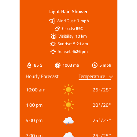
Light Rain Shower
Wind Gust:
7 mph
Clouds:
89%
Visibility:
10 km
Sunrise:
5:21 am
Sunset:
6:26 pm
85 %
1003 mb
5 mph
Hourly Forecast
10:00 am
26
°
/
28
°
1:00 pm
28
°
/
28
°
4:00 pm
25
°
/
27
°
7:00 pm
25
°
/
25
°