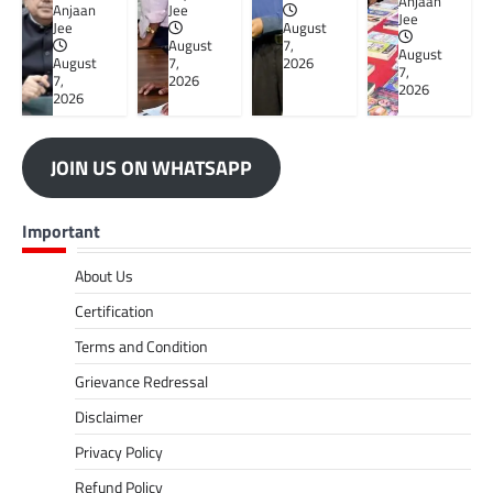
Anjaan
Anjaan
Jee
Jee
Jee
August
August
7,
August
August
7,
2026
7,
7,
2026
2026
2026
JOIN US ON WHATSAPP
Important
About Us
Certification
Terms and Condition
Grievance Redressal
Disclaimer
Privacy Policy
Refund Policy