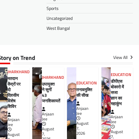
Sports
Uncategorized
West Bangal
Story on Trend
View All
JHARKHAND
EDUCATION
JHARKHAND
मतदान
डीपीएस
EDUCATION
केंद्रों पर
उपायुक्त
बोकारो में
दो
ने सुनीं
तनावमुक्ति
सजा
दिवसीय
43
की सीख
ज्ञान का
विशेष
जनशिकायतें
महाकुंभ
शिविर
Anjaan
Jee
Anjaan
Anjaan
Jee
Anjaan
Jee
August
Jee
7,
August
August
2026
7,
August
7,
2026