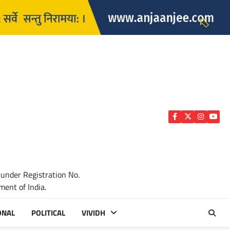
Facebook
Twitter
Instagra
YouTu
 under Registration No.
ent of India.
ONAL
POLITICAL
VIVIDH