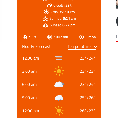
Clouds:
53%
Visibility:
10 km
Sunrise:
5:21 am
Sunset:
6:27 pm
93 %
1002 mb
5 mph
Hourly Forecast
12:00 am
23
°
/
24
°
3:00 am
23
°
/
23
°
6:00 am
23
°
/
24
°
9:00 am
25
°
/
26
°
12:00 pm
26
°
/
27
°