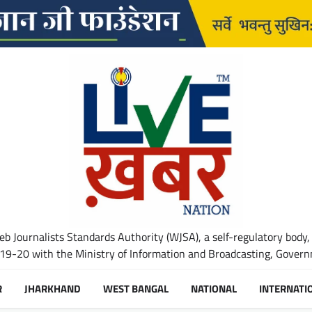
b Journalists Standards Authority (WJSA), a self-regulatory body,
-20 with the Ministry of Information and Broadcasting, Governm
R
JHARKHAND
WEST BANGAL
NATIONAL
INTERNATI