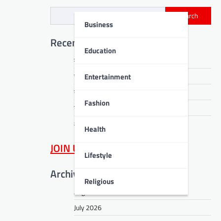
Search
Business
Recent Posts
Education
मतदान केंद्रों पर दो दिवसीय विशेष शिविर
Entertainment
उपायुक्त ने सुनीं 43 जनशिकायतें
तनावमुक्ति की सीख
Fashion
डीपीएस बोकारो में सजा ज्ञान का महाकुंभ
80 मेधावी विद्यार्थियों को मिला माइलस्टोन अवॉर्ड
Health
JOIN US
on WhatsApp
Lifestyle
Archives
Religious
August 2026
July 2026