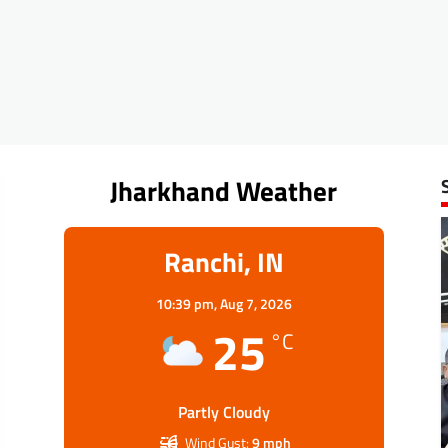
Jharkhand Weather
Ranchi, IN
10:39 pm,
Aug 7, 2026
25
°C
Partly Cloudy
Wind Gust:
9 mph