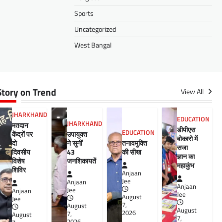
Sports
Uncategorized
West Bangal
Story on Trend
View All
JHARKHAND
EDUCATION
JHARKHAND
मतदान
डीपीएस
EDUCATION
केंद्रों पर
उपायुक्त
बोकारो में
दो
ने सुनीं
तनावमुक्ति
सजा
दिवसीय
43
की सीख
ज्ञान का
विशेष
जनशिकायतें
महाकुंभ
शिविर
Anjaan
Jee
Anjaan
Anjaan
Jee
Anjaan
Jee
August
Jee
7,
August
August
2026
7,
August
7,
2026