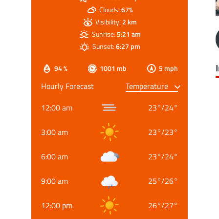
Clouds:
67%
Visibility:
2 km
Sunrise:
5:21 am
Sunset:
6:27 pm
94 %
1001 mb
5 mph
Hourly Forecast
12:00 am
23
°
/
24
°
3:00 am
23
°
/
23
°
6:00 am
23
°
/
24
°
9:00 am
25
°
/
26
°
12:00 pm
26
°
/
27
°