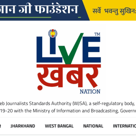
b Journalists Standards Authority (WJSA), a self-regulatory body,
-20 with the Ministry of Information and Broadcasting, Governm
R
JHARKHAND
WEST BANGAL
NATIONAL
INTERNATI