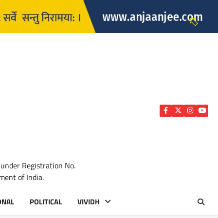
Facebook
Twitter
Instagra
YouTu
 under Registration No.
ent of India.
ONAL
POLITICAL
VIVIDH