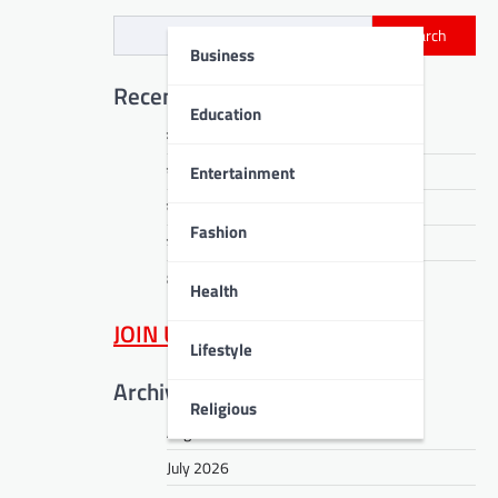
Search
Business
Recent Posts
Education
मतदान केंद्रों पर दो दिवसीय विशेष शिविर
Entertainment
उपायुक्त ने सुनीं 43 जनशिकायतें
तनावमुक्ति की सीख
Fashion
डीपीएस बोकारो में सजा ज्ञान का महाकुंभ
80 मेधावी विद्यार्थियों को मिला माइलस्टोन अवॉर्ड
Health
JOIN US
on WhatsApp
Lifestyle
Archives
Religious
August 2026
July 2026