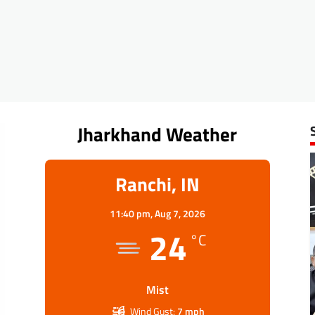
Jharkhand Weather
Ranchi, IN
11:40 pm,
Aug 7, 2026
24
°C
Mist
Wind Gust:
7 mph