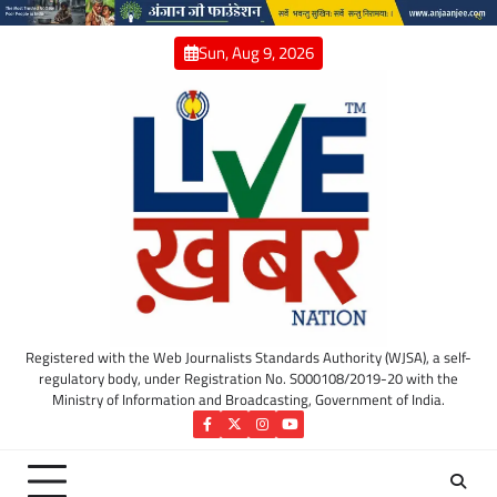
Skip
to
Sun, Aug 9, 2026
content
Registered with the Web Journalists Standards Authority (WJSA), a self-
regulatory body, under Registration No. S000108/2019-20 with the
Ministry of Information and Broadcasting, Government of India.
Facebook
Twitter
Instagram
YouTube