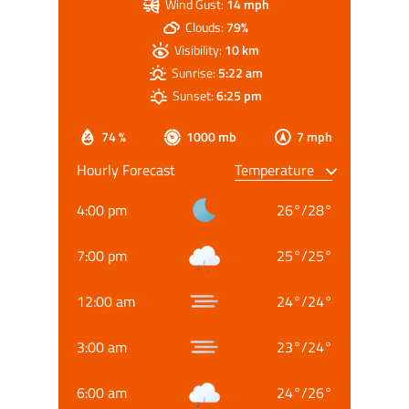
Wind Gust:
14 mph
Clouds:
79%
Visibility:
10 km
Sunrise:
5:22 am
Sunset:
6:25 pm
74 %
1000 mb
7 mph
Hourly Forecast
4:00 pm
26
°
/
28
°
7:00 pm
25
°
/
25
°
12:00 am
24
°
/
24
°
3:00 am
23
°
/
24
°
6:00 am
24
°
/
26
°