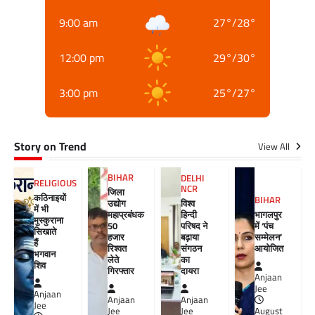
9:00 am
27
°
/
28
°
12:00 pm
29
°
/
30
°
3:00 pm
25
°
/
27
°
Story on Trend
View All
BIHAR
DELHI
RELIGIOUS
NCR
जिला
कठिनाइयों
BIHAR
विश्व
उद्योग
में भी
हिन्दी
महाप्रबंधक
भागलपुर
मुस्कुराना
परिषद ने
50
में ‘पंच
सिखाते
बढ़ाया
हजार
सम्मेलन’
हैं
संगठन
रिश्वत
आयोजित
भगवान
का
लेते
शिव
दायरा
गिरफ्तार
Anjaan
Jee
Anjaan
Anjaan
Anjaan
Jee
Jee
Jee
August