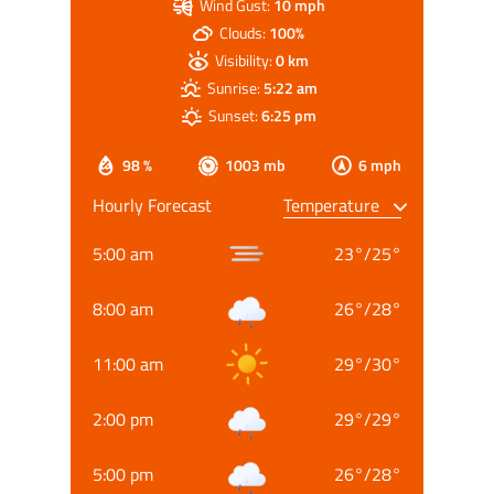
Wind Gust:
10 mph
Clouds:
100%
Visibility:
0 km
Sunrise:
5:22 am
Sunset:
6:25 pm
98 %
1003 mb
6 mph
Hourly Forecast
5:00 am
23
°
/
25
°
8:00 am
26
°
/
28
°
11:00 am
29
°
/
30
°
2:00 pm
29
°
/
29
°
5:00 pm
26
°
/
28
°