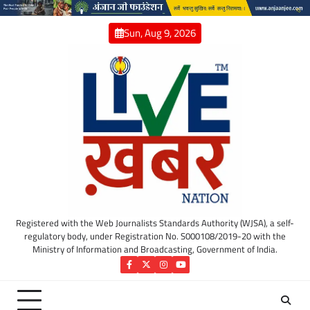
Skip
to
Sun, Aug 9, 2026
content
Registered with the Web Journalists Standards Authority (WJSA), a self-
regulatory body, under Registration No. S000108/2019-20 with the
Ministry of Information and Broadcasting, Government of India.
Facebook
Twitter
Instagram
YouTube