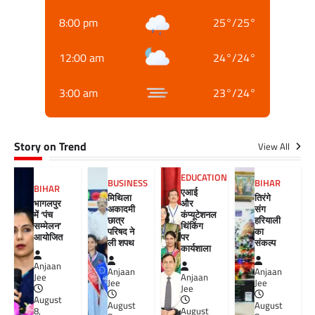
8:00 pm
25
°
/
25
°
12:00 am
24
°
/
24
°
3:00 am
23
°
/
24
°
Story on Trend
View All
EDUCATION
BUSINESS
BIHAR
BIHAR
एआई
मिथिला
तिरंगे
भागलपुर
और
अकादमी
संग
में ‘पंच
कंप्यूटेशनल
छात्र
हरियाली
सम्मेलन’
थिंकिंग
परिषद ने
का
आयोजित
पर
ली शपथ
संकल्प
कार्यशाला
Anjaan
Anjaan
Anjaan
Jee
Anjaan
Jee
Jee
Jee
August
August
August
8,
August