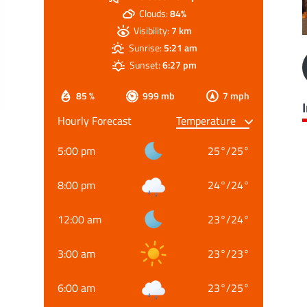
Clouds:
84%
Visibility:
7 km
Sunrise:
5:21 am
Sunset:
6:27 pm
85 %
999 mb
7 mph
Hourly Forecast
5:00 pm
25
°
/
25
°
8:00 pm
24
°
/
24
°
12:00 am
23
°
/
24
°
3:00 am
23
°
/
23
°
6:00 am
23
°
/
25
°