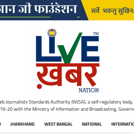
b Journalists Standards Authority (WJSA), a self-regulatory body,
-20 with the Ministry of Information and Broadcasting, Governm
R
JHARKHAND
WEST BANGAL
NATIONAL
INTERNATI