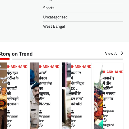
Sports
Uncategorized
West Bangal
Story on Trend
View All
JHARKHAND
JHARKHAND
JHARKHAND
JHARKHAND
ईएसएल
आरती
कसमार
स्टील के
हेंब्रम
में
नावाडीह
दो
हत्याकांड
सेवानिवृत्त
में तीन
उत्पादों
का
CCL
अर्थियों
को
खुलासा,
कर्मी के
ने रुलाया
ग्रीनप्रो
तीन
घर लाखों
पूरा गांव
प्रमाणन
गिरफ्तार
की चोरी
Anjaan
Jee
Anjaan
Anjaan
Anjaan
Jee
Jee
Jee
August