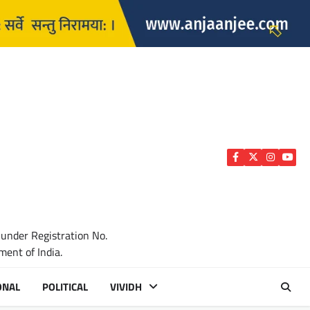
Facebook
Twitter
Instagra
YouTu
 under Registration No.
ent of India.
ONAL
POLITICAL
VIVIDH