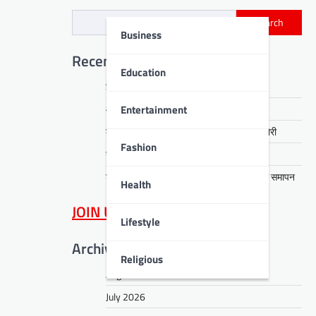
Search
Business
Recent Posts
Education
ईएसएल स्टील के दो उत्पादों को ग्रीनप्रो प्रमाणन
Entertainment
आरती हेंब्रम हत्याकांड का खुलासा, तीन गिरफ्तार
कसमार में सेवानिवृत्त CCL कर्मी के घर लाखों की चोरी
Fashion
नावाडीह में तीन अर्थियों ने रुलाया पूरा गांव
डीपीएस बोकारो में रंगारंग समूह नृत्य से ‘धरोहर’ का समापन
Health
JOIN US
on WhatsApp
Lifestyle
Archives
Religious
August 2026
July 2026