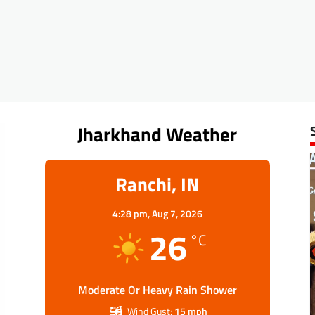
Jharkhand Weather
Ranchi, IN
4:28 pm,
Aug 7, 2026
26
°C
Moderate Or Heavy Rain Shower
Wind Gust:
15 mph