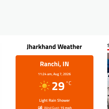
Jharkhand Weather
Ranchi, IN
11:24 am,
Aug 7, 2026
29
°C
Light Rain Shower
Wind Gust:
15 mph