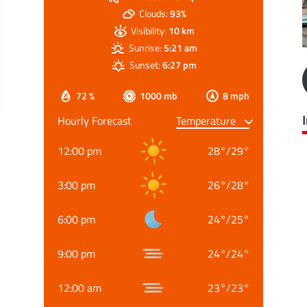
Clouds:
93%
Visibility:
10 km
Sunrise:
5:21 am
Sunset:
6:27 pm
72 %
1000 mb
8 mph
Hourly Forecast
12:00 pm
28
°
/
29
°
3:00 pm
26
°
/
28
°
6:00 pm
24
°
/
25
°
9:00 pm
24
°
/
24
°
12:00 am
23
°
/
23
°