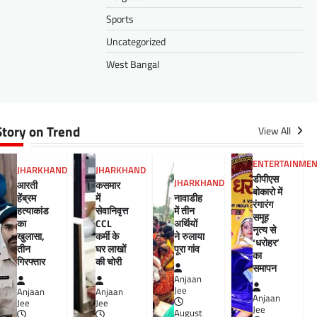
Sports
Uncategorized
West Bangal
Story on Trend
View All
ENTERTAINME
JHARKHAND
JHARKHAND
डीपीएस
JHARKHAND
आरती
कसमार
बोकारो में
हेंब्रम
में
नावाडीह
रंगारंग
हत्याकांड
सेवानिवृत्त
में तीन
समूह
का
CCL
अर्थियों
नृत्य से
खुलासा,
कर्मी के
ने रुलाया
‘धरोहर’
तीन
घर लाखों
पूरा गांव
का
गिरफ्तार
की चोरी
समापन
Anjaan
Jee
Anjaan
Anjaan
Anjaan
Jee
Jee
Jee
August