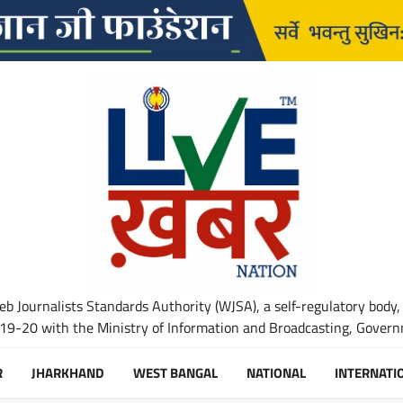
b Journalists Standards Authority (WJSA), a self-regulatory body,
-20 with the Ministry of Information and Broadcasting, Governm
R
JHARKHAND
WEST BANGAL
NATIONAL
INTERNATI