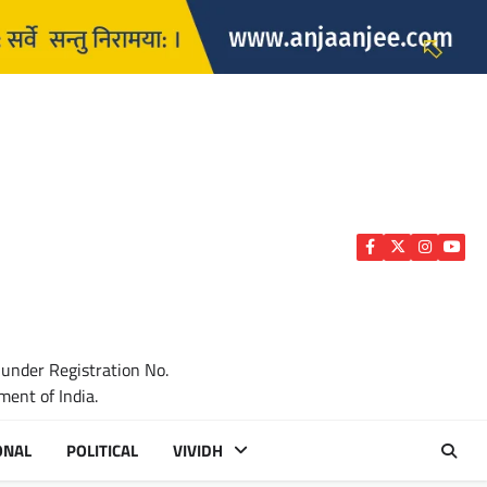
Facebook
Twitter
Instagra
YouTu
 under Registration No.
ent of India.
ONAL
POLITICAL
VIVIDH