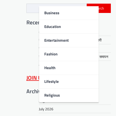
Search
Business
Recent Posts
Education
आरती हेंब्रम हत्याकांड का खुलासा, तीन गिरफ्तार
Entertainment
कसमार में सेवानिवृत्त CCL कर्मी के घर लाखों की चोरी
नावाडीह में तीन अर्थियों ने रुलाया पूरा गांव
Fashion
डीपीएस बोकारो में रंगारंग समूह नृत्य से ‘धरोहर’ का समापन
आईआईटी पटना में नशा मुक्ति का संदेश
Health
JOIN US
on WhatsApp
Lifestyle
Archives
Religious
August 2026
July 2026