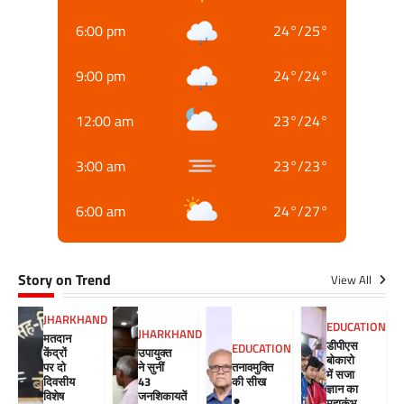
6:00 pm
24
°
/
25
°
9:00 pm
24
°
/
24
°
12:00 am
23
°
/
24
°
3:00 am
23
°
/
23
°
6:00 am
24
°
/
27
°
Story on Trend
View All
JHARKHAND
EDUCATION
JHARKHAND
मतदान
डीपीएस
EDUCATION
केंद्रों
उपायुक्त
बोकारो
पर दो
ने सुनीं
तनावमुक्ति
में सजा
दिवसीय
43
की सीख
ज्ञान का
विशेष
जनशिकायतें
महाकुंभ