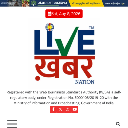
Skip
to
Sat, Aug 8, 2026
content
Registered with the Web Journalists Standards Authority (WJSA), a self-
regulatory body, under Registration No. S000108/2019-20 with the
Ministry of Information and Broadcasting, Government of India.
Facebook
Twitter
Instagram
YouTube