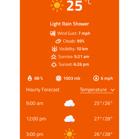
25
°C
Light Rain Shower
Wind Gust:
7 mph
Clouds:
99%
Visibility:
10 km
Sunrise:
5:21 am
Sunset:
6:26 pm
88 %
1003 mb
6 mph
Hourly Forecast
9:00 am
25
°
/
26
°
12:00 pm
27
°
/
28
°
3:00 pm
26
°
/
28
°