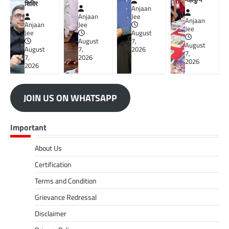
शिविर
Anjaan
Anjaan
Jee
Anjaan
Anjaan
Jee
Jee
Jee
August
August
7,
August
August
7,
2026
7,
7,
2026
2026
2026
JOIN US ON WHATSAPP
Important
About Us
Certification
Terms and Condition
Grievance Redressal
Disclaimer