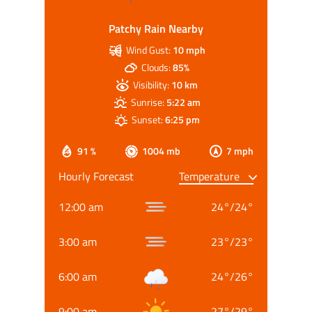
Patchy Rain Nearby
Wind Gust:
10 mph
Clouds:
85%
Visibility:
10 km
Sunrise:
5:22 am
Sunset:
6:25 pm
91 %
1004 mb
7 mph
Hourly Forecast
12:00 am
24
°
/
24
°
3:00 am
23
°
/
23
°
6:00 am
24
°
/
26
°
9:00 am
27
°
/
29
°