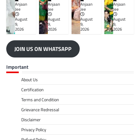
Anjaan
Anjaan
Anjaan
Anjaan
Jee
Jee
Jee
Jee
August
August
August
August
9,
9,
9,
9,
2026
2026
2026
2026
JOIN US ON WHATSAPP
Important
About Us
Certification
Terms and Condition
Grievance Redressal
Disclaimer
Privacy Policy
Refund Policy