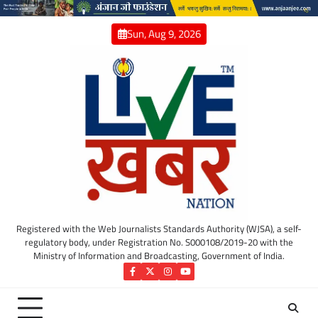
Skip
to
Sun, Aug 9, 2026
content
Registered with the Web Journalists Standards Authority (WJSA), a self-
regulatory body, under Registration No. S000108/2019-20 with the
Ministry of Information and Broadcasting, Government of India.
Facebook
Twitter
Instagram
YouTube