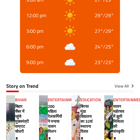
12:00 pm
29
°
/
29
°
3:00 pm
27
°
/
29
°
6:00 pm
24
°
/
25
°
9:00 pm
23
°
/
23
°
Story on Trend
View All
BIHAR
ENTERTAINMENT
EDUCATION
ENTERTAINME
बिहार
200
बिरसा
सावन
चैंबर में
महिला
मुंडा
महोत्सव
पहुंचे
रेलकर्मियों
विद्यालय
में झूमी
मुख्यमंत्री
ने मनाया
का 32वां
मिथिला
सम्राट
सावन
स्थापना
की
चौधरी
मिलन
दिवस
संस्कृति