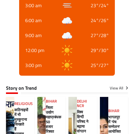
3:00 am
23
°
/
24
°
6:00 am
24
°
/
26
°
9:00 am
27
°
/
28
°
12:00 pm
29
°
/
30
°
3:00 pm
25
°
/
27
°
Story on Trend
View All
BIHAR
DELHI
RELIGIOUS
NCR
जिला
कठिनाइयों
BIHAR
विश्व
उद्योग
में भी
हिन्दी
महाप्रबंधक
भागलपुर
मुस्कुराना
परिषद ने
50
में ‘पंच
सिखाते
बढ़ाया
हजार
सम्मेलन’
हैं
संगठन
रिश्वत
आयोजित
भगवान