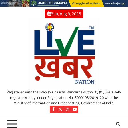
Skip
to
Sun, Aug 9, 2026
content
Registered with the Web Journalists Standards Authority (WJSA), a self-
regulatory body, under Registration No. S000108/2019-20 with the
Ministry of Information and Broadcasting, Government of India.
Facebook
Twitter
Instagram
YouTube