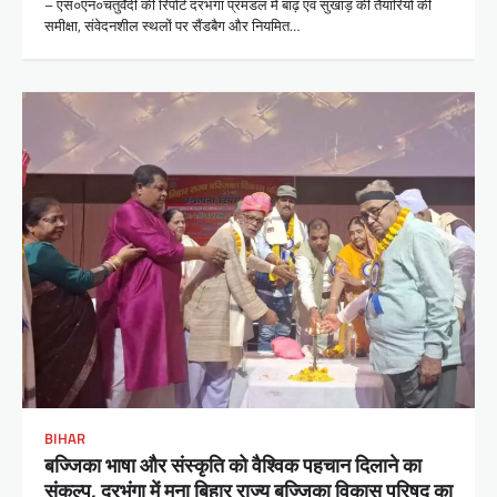
– एस०एन०चतुर्वेदी की रिपोर्ट दरभंगा प्रमंडल में बाढ़ एवं सुखाड़ की तैयारियों की
समीक्षा, संवेदनशील स्थलों पर सैंडबैग और नियमित…
BIHAR
बज्जिका भाषा और संस्कृति को वैश्विक पहचान दिलाने का
संकल्प, दरभंगा में मना बिहार राज्य बज्जिका विकास परिषद का