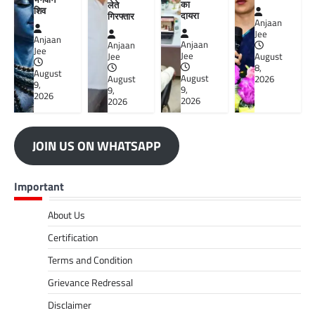
का
लेते
शिव
दायरा
गिरफ्तार
Anjaan
Jee
Anjaan
Anjaan
Anjaan
Jee
Jee
Jee
August
8,
August
August
August
2026
9,
9,
9,
2026
2026
2026
JOIN US ON WHATSAPP
Important
About Us
Certification
Terms and Condition
Grievance Redressal
Disclaimer