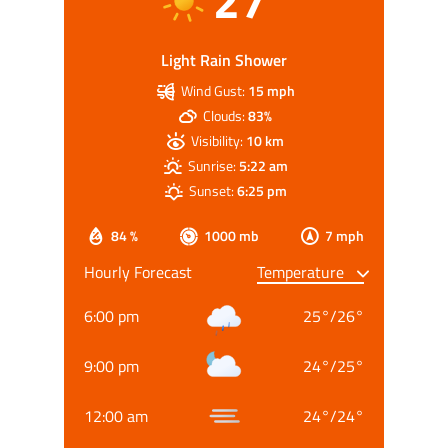
27
Light Rain Shower
Wind Gust:
15 mph
Clouds:
83%
Visibility:
10 km
Sunrise:
5:22 am
Sunset:
6:25 pm
84 %
1000 mb
7 mph
Hourly Forecast
6:00 pm
25
°
/
26
°
9:00 pm
24
°
/
25
°
12:00 am
24
°
/
24
°