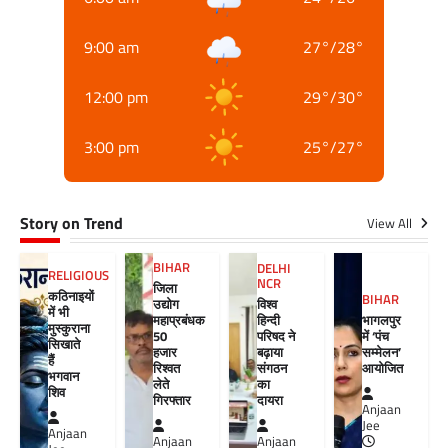
9:00 am
27
°
/
28
°
12:00 pm
29
°
/
30
°
3:00 pm
25
°
/
27
°
Story on Trend
View All
BIHAR
DELHI
RELIGIOUS
NCR
जिला
कठिनाइयों
BIHAR
विश्व
उद्योग
में भी
हिन्दी
महाप्रबंधक
भागलपुर
मुस्कुराना
परिषद ने
50
में ‘पंच
सिखाते
बढ़ाया
हजार
सम्मेलन’
हैं
संगठन
रिश्वत
आयोजित
भगवान
का
लेते
शिव
दायरा
गिरफ्तार
Anjaan
Jee
Anjaan
Anjaan
Anjaan