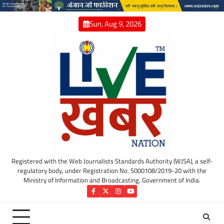
Skip
to
Sun, Aug 9, 2026
content
Registered with the Web Journalists Standards Authority (WJSA), a self-
regulatory body, under Registration No. S000108/2019-20 with the
Ministry of Information and Broadcasting, Government of India.
Facebook
Twitter
Instagram
YouTube