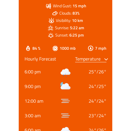
Wind Gust:
15 mph
Clouds:
83%
Visibility:
10 km
Sunrise:
5:22 am
Sunset:
6:25 pm
84 %
1000 mb
7 mph
Hourly Forecast
6:00 pm
25
°
/
26
°
9:00 pm
24
°
/
25
°
12:00 am
24
°
/
24
°
3:00 am
23
°
/
24
°
6:00 am
24
°
/
26
°