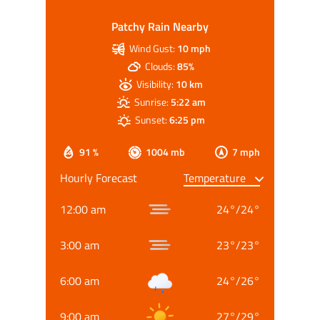
Patchy Rain Nearby
Wind Gust:
10 mph
Clouds:
85%
Visibility:
10 km
Sunrise:
5:22 am
Sunset:
6:25 pm
91 %
1004 mb
7 mph
Hourly Forecast
12:00 am
24
°
/
24
°
3:00 am
23
°
/
23
°
6:00 am
24
°
/
26
°
9:00 am
27
°
/
29
°