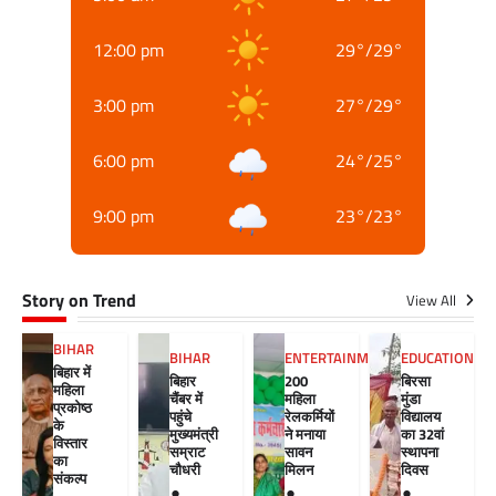
12:00 pm
29
°
/
29
°
3:00 pm
27
°
/
29
°
6:00 pm
24
°
/
25
°
9:00 pm
23
°
/
23
°
Story on Trend
View All
BIHAR
BIHAR
ENTERTAINMENT
EDUCATION
बिहार में
बिहार
200
बिरसा
महिला
चैंबर में
महिला
मुंडा
प्रकोष्ठ
पहुंचे
रेलकर्मियों
विद्यालय
के
मुख्यमंत्री
ने मनाया
का 32वां
विस्तार
सम्राट
सावन
स्थापना
का
चौधरी
मिलन
दिवस
संकल्प