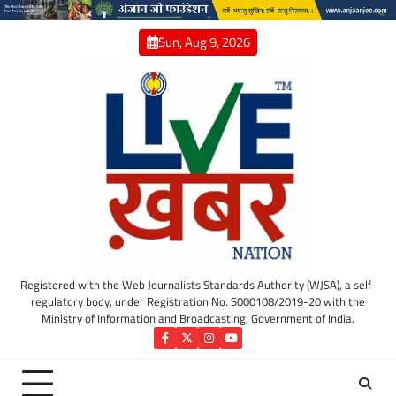
Skip
to
Sun, Aug 9, 2026
content
Registered with the Web Journalists Standards Authority (WJSA), a self-
regulatory body, under Registration No. S000108/2019-20 with the
Ministry of Information and Broadcasting, Government of India.
Facebook
Twitter
Instagram
YouTube