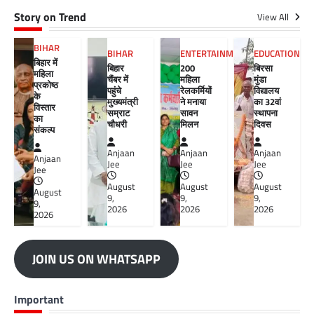
Story on Trend
View All
BIHAR
BIHAR
ENTERTAINMENT
EDUCATION
बिहार में
बिहार
200
बिरसा
महिला
चैंबर में
महिला
मुंडा
प्रकोष्ठ
पहुंचे
रेलकर्मियों
विद्यालय
के
मुख्यमंत्री
ने मनाया
का 32वां
विस्तार
सम्राट
सावन
स्थापना
का
चौधरी
मिलन
दिवस
संकल्प
Anjaan
Anjaan
Anjaan
Anjaan
Jee
Jee
Jee
Jee
August
August
August
August
9,
9,
9,
9,
2026
2026
2026
2026
JOIN US ON WHATSAPP
Important