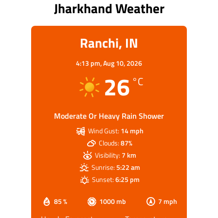
Jharkhand Weather
Ranchi, IN
4:13 pm,
Aug 10, 2026
26
°C
Moderate Or Heavy Rain Shower
Wind Gust:
14 mph
Clouds:
87%
Visibility:
7 km
Sunrise:
5:22 am
Sunset:
6:25 pm
85 %
1000 mb
7 mph