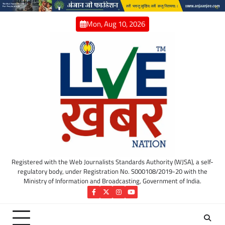
Skip
to
Mon, Aug 10, 2026
content
Registered with the Web Journalists Standards Authority (WJSA), a self-
regulatory body, under Registration No. S000108/2019-20 with the
Ministry of Information and Broadcasting, Government of India.
Facebook
Twitter
Instagram
YouTube