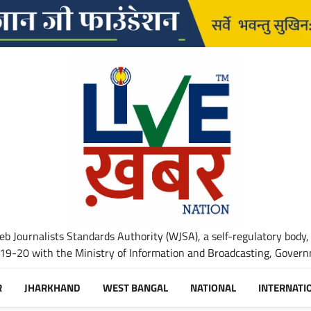
b Journalists Standards Authority (WJSA), a self-regulatory body,
-20 with the Ministry of Information and Broadcasting, Governm
R
JHARKHAND
WEST BANGAL
NATIONAL
INTERNATI