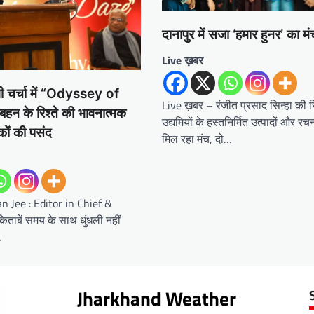
दानापुर में सजा ‘हमार हुनर’ का मं
Live ख़बर
ी चर्चा में “Odyssey of
Live ख़बर – रंजीत प्रसाद सिन्हा की रि
न के रिश्ते की भावनात्मक
उद्यमियों के हस्तनिर्मित उत्पादों और र
कों की पसंद
मिल रहा मंच, दो…
n Jee : Editor in Chief &
ताबें समय के साथ धुंधली नहीं
…
Jharkhand Weather