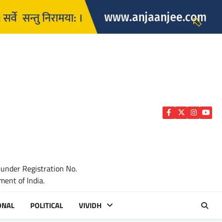
Facebook
Twitter
Instagra
YouTu
 under Registration No.
ent of India.
ONAL
POLITICAL
VIVIDH