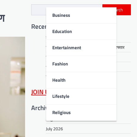
Search
Business
षण
Recent Posts
Education
कठिनाइयों में भी मुस्कुराना सिखाते हैं भगवान शिव
Entertainment
जिला उद्योग महाप्रबंधक 50 हजार रिश्वत लेते गिरफ्तार
विश्व हिन्दी परिषद ने बढ़ाया संगठन का दायरा
Fashion
भागलपुर में ‘पंच सम्मेलन’ आयोजित
मिथिला अकादमी छात्र परिषद ने ली शपथ
Health
JOIN US
on WhatsApp
Lifestyle
Archives
Religious
August 2026
July 2026