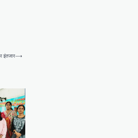
का इंतजार
⟶