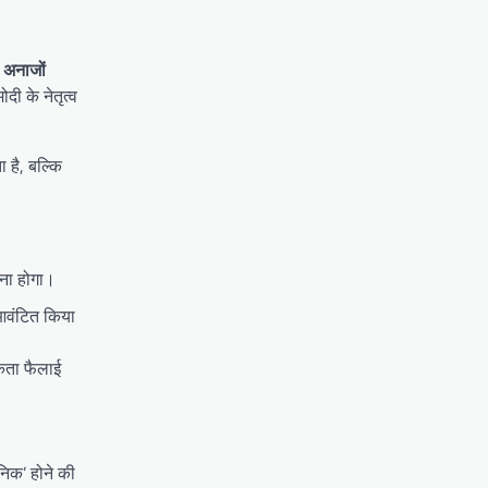
े अनाजों
दी के नेतृत्व
 है, बल्कि
रना होगा।
ट आवंटित किया
रूकता फैलाई
निक’ होने की