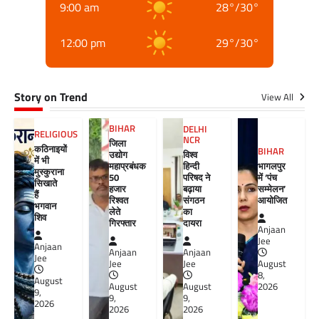
9:00 am
28
°
/
30
°
12:00 pm
29
°
/
30
°
Story on Trend
View All
BIHAR
DELHI
RELIGIOUS
NCR
जिला
कठिनाइयों
BIHAR
विश्व
उद्योग
में भी
हिन्दी
महाप्रबंधक
भागलपुर
मुस्कुराना
परिषद ने
50
में ‘पंच
सिखाते
बढ़ाया
हजार
सम्मेलन’
हैं
संगठन
रिश्वत
आयोजित
भगवान
का
लेते
शिव
दायरा
गिरफ्तार
Anjaan
Jee
Anjaan
Anjaan
Anjaan
Jee
Jee
Jee
August
8,
August
August
August
2026
9,
9,
9,
2026
2026
2026