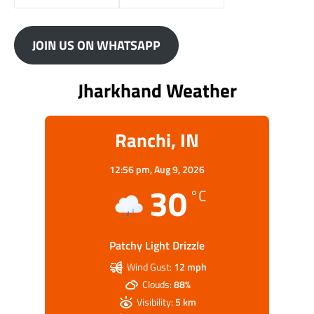
JOIN US ON WHATSAPP
Jharkhand Weather
Ranchi, IN
12:56 pm,
Aug 9, 2026
30
°C
Patchy Light Drizzle
Wind Gust:
12 mph
Clouds:
88%
Visibility:
5 km