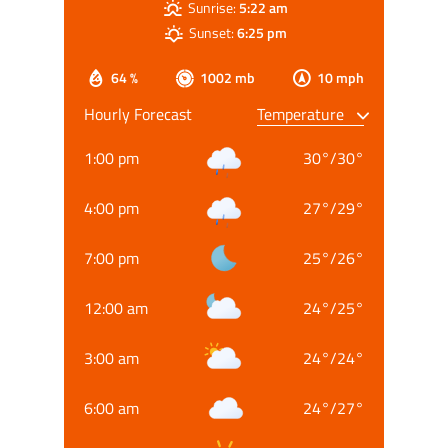
Sunrise:
5:22 am
Sunset:
6:25 pm
64 %
1002 mb
10 mph
Hourly Forecast
1:00 pm
30
°
/
30
°
4:00 pm
27
°
/
29
°
7:00 pm
25
°
/
26
°
12:00 am
24
°
/
25
°
3:00 am
24
°
/
24
°
6:00 am
24
°
/
27
°