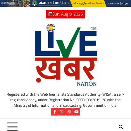
Skip
to
Sun, Aug 9, 2026
content
Registered with the Web Journalists Standards Authority (WJSA), a self-
regulatory body, under Registration No. S000108/2019-20 with the
Ministry of Information and Broadcasting, Government of India.
Facebook
Twitter
Instagram
YouTube