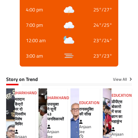
4:00 pm
25
°
/
27
°
7:00 pm
24
°
/
25
°
12:00 am
23
°
/
24
°
3:00 am
23
°
/
23
°
Story on Trend
View All
JHARKHAND
EDUCATION
JHARKHAND
मतदान
डीपीएस
EDUCATION
केंद्रों
उपायुक्त
बोकारो
पर दो
ने सुनीं
तनावमुक्ति
में सजा
दिवसीय
43
की सीख
ज्ञान का
विशेष
जनशिकायतें
महाकुंभ
शिविर
Anjaan
Anjaan
Jee
Anjaan
Anjaan
Jee