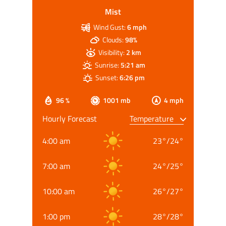
Mist
Wind Gust:
6 mph
Clouds:
98%
Visibility:
2 km
Sunrise:
5:21 am
Sunset:
6:26 pm
96 %
1001 mb
4 mph
Hourly Forecast
4:00 am
23
°
/
24
°
7:00 am
24
°
/
25
°
10:00 am
26
°
/
27
°
1:00 pm
28
°
/
28
°