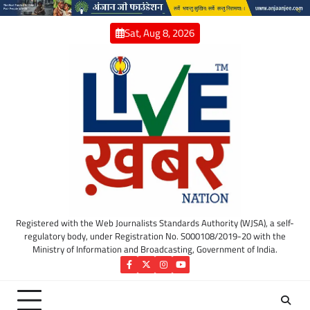
Skip
to
Sat, Aug 8, 2026
content
Registered with the Web Journalists Standards Authority (WJSA), a self-
regulatory body, under Registration No. S000108/2019-20 with the
Ministry of Information and Broadcasting, Government of India.
Facebook
Twitter
Instagram
YouTube