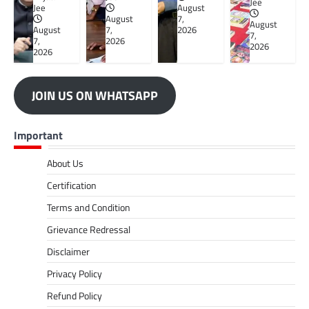
Jee
Jee
August
August
7,
August
August
7,
2026
7,
7,
2026
2026
2026
JOIN US ON WHATSAPP
Important
About Us
Certification
Terms and Condition
Grievance Redressal
Disclaimer
Privacy Policy
Refund Policy