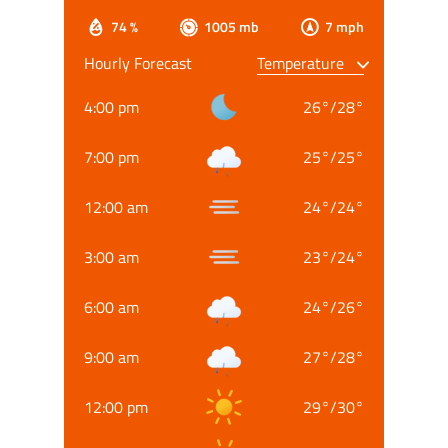
74 %
1005 mb
7 mph
Hourly Forecast
4:00 pm
26
°
/
28
°
7:00 pm
25
°
/
25
°
12:00 am
24
°
/
24
°
3:00 am
23
°
/
24
°
6:00 am
24
°
/
26
°
9:00 am
27
°
/
28
°
12:00 pm
29
°
/
30
°