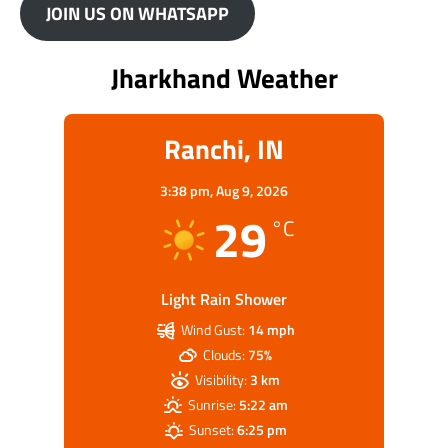
JOIN US ON WHATSAPP
Jharkhand Weather
Ranchi, IN
3:38 pm,
Aug 9, 2026
29
°C
Light Rain Shower
Wind Gust:
14 mph
Clouds:
75%
Visibility:
3 km
Sunrise:
5:22 am
Sunset:
6:25 pm