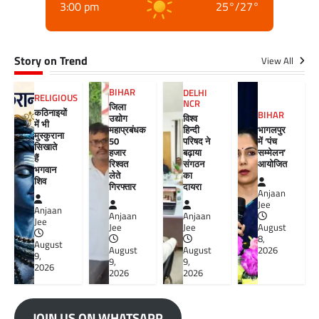
3:00 pm
25
°
/
27
°
Story on Trend
View All
BIHAR
DELHI
RELIGIOUS
NCR
जिला
कठिनाइयों
BIHAR
विश्व
उद्योग
में भी
हिन्दी
महाप्रबंधक
भागलपुर
मुस्कुराना
परिषद ने
50
में ‘पंच
सिखाते
बढ़ाया
हजार
सम्मेलन’
हैं
संगठन
रिश्वत
आयोजित
भगवान
का
लेते
शिव
दायरा
गिरफ्तार
Anjaan
Jee
Anjaan
Anjaan
Anjaan
Jee
Jee
Jee
August
8,
August
August
August
2026
9,
9,
9,
2026
2026
2026
JOIN US ON WHATSAPP