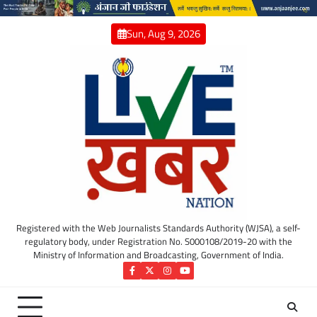
Skip
to
Sun, Aug 9, 2026
content
Registered with the Web Journalists Standards Authority (WJSA), a self-
regulatory body, under Registration No. S000108/2019-20 with the
Ministry of Information and Broadcasting, Government of India.
Facebook
Twitter
Instagram
YouTube