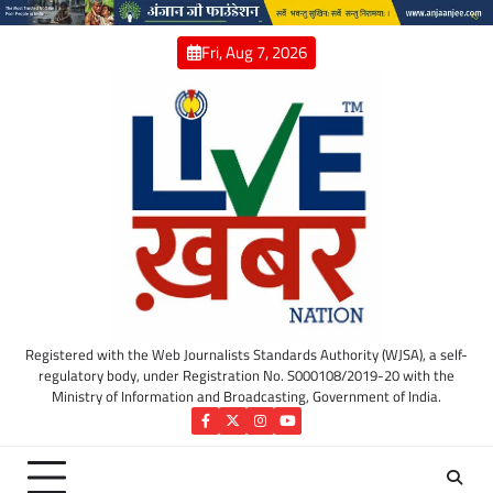
Skip
to
Fri, Aug 7, 2026
content
Registered with the Web Journalists Standards Authority (WJSA), a self-
regulatory body, under Registration No. S000108/2019-20 with the
Ministry of Information and Broadcasting, Government of India.
Facebook
Twitter
Instagram
YouTube