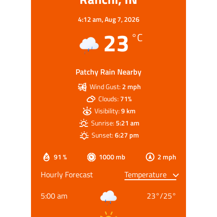
4:12 am,
Aug 7, 2026
23
°C
Patchy Rain Nearby
Wind Gust:
2 mph
Clouds:
71%
Visibility:
9 km
Sunrise:
5:21 am
Sunset:
6:27 pm
91 %
1000 mb
2 mph
Hourly Forecast
5:00 am
23
°
/
25
°