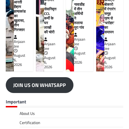
आरती
में
नावाडीह
बोकारो
हेंब्रम
सेवानिवृत्त
में तीन
में रंगारंग
हत्याकांड
CCL
अर्थियों
समूह
का
कर्मी के
ने
नृत्य से
खुलासा,
घर
रुलाया
‘धरोहर’
तीन
लाखों
पूरा गांव
का
गिरफ्तार
की चोरी
समापन
Anjaan
Anjaan
Anjaan
Jee
Anjaan
Jee
Jee
Jee
August
August
August
6,
August
6,
6,
2026
6,
2026
2026
2026
JOIN US ON WHATSAPP
Important
About Us
Certification