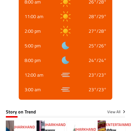
8:00 am
26
°
/
28
°
11:00 am
28
°
/
29
°
2:00 pm
27
°
/
28
°
5:00 pm
25
°
/
26
°
8:00 pm
24
°
/
24
°
12:00 am
23
°
/
23
°
3:00 am
23
°
/
23
°
Story on Trend
View All
JHARKHAND
ENTERTAINME
JHARKHAND
JHARKHAND
कसमार
डीपीएस