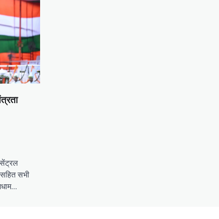
ंत्रता
ेंट्रल
य सहित सभी
धूमधाम…