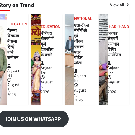
Story on Trend
View All
NATIONAL
EDUCATION
एसईसीएल
EDUCATION
JHARKHAND
चिन्मय
में पीपीओ
डीपीएस
अरगड़ा
विद्यालय
एवं
बोकारो में
क्षेत्र में
में सजा
जीवन
गूंजे
समाधान
हिन्दी
प्रमाण
देशभक्ति
शिविर
कवि
पत्र
के तराने
आयोजित
सम्मेलन
पोर्टल
लॉन्च
Anjaan
Anjaan
Anjaan
Jee
Jee
Jee
Anjaan
Jee
August
August
August
5,
5,
5,
August
2026
2026
2026
5,
2026
JOIN US ON WHATSAPP