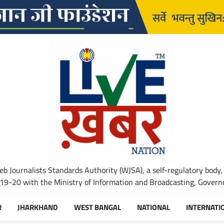
b Journalists Standards Authority (WJSA), a self-regulatory body,
-20 with the Ministry of Information and Broadcasting, Governm
R
JHARKHAND
WEST BANGAL
NATIONAL
INTERNATI