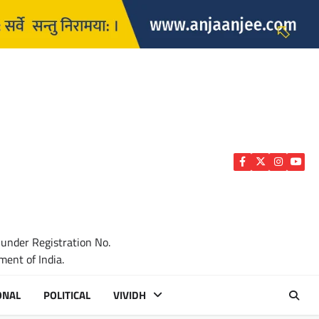
Facebook
Twitter
Instagra
YouTu
 under Registration No.
ent of India.
ONAL
POLITICAL
VIVIDH