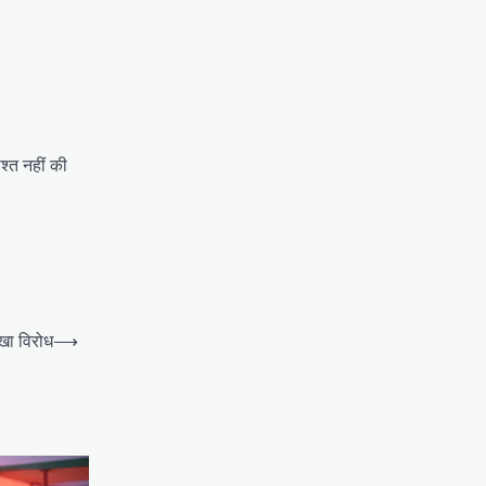
श्त नहीं की
ीखा विरोध
⟶