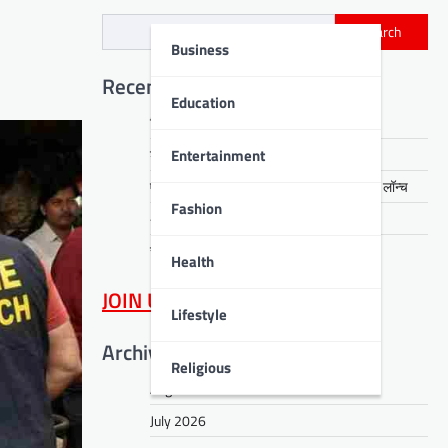
Search
Business
Recent Posts
Education
चिन्मय विद्यालय में सजा हिन्दी कवि सम्मेलन
Entertainment
डीपीएस बोकारो में गूंजे देशभक्ति के तराने
एसईसीएल में पीपीओ एवं जीवन प्रमाण पत्र पोर्टल लॉन्च
Fashion
अरगड़ा क्षेत्र में समाधान शिविर आयोजित
सीसीएल में एचसीएम मॉड्यूल पर प्रशिक्षण
Health
JOIN US
on WhatsApp
Lifestyle
Archives
Religious
August 2026
July 2026