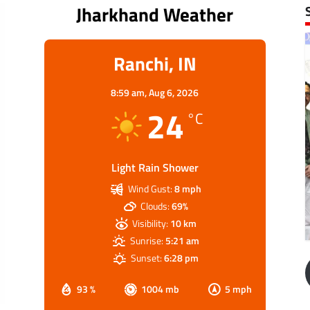
Jharkhand Weather
Ranchi, IN
8:59 am,
Aug 6, 2026
24
°C
Light Rain Shower
Wind Gust:
8 mph
Clouds:
69%
Visibility:
10 km
Sunrise:
5:21 am
Sunset:
6:28 pm
93 %
1004 mb
5 mph