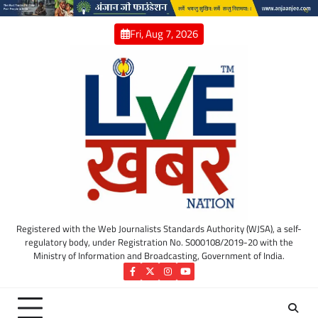
Skip
to
Fri, Aug 7, 2026
content
Registered with the Web Journalists Standards Authority (WJSA), a self-
regulatory body, under Registration No. S000108/2019-20 with the
Ministry of Information and Broadcasting, Government of India.
Facebook
Twitter
Instagram
YouTube