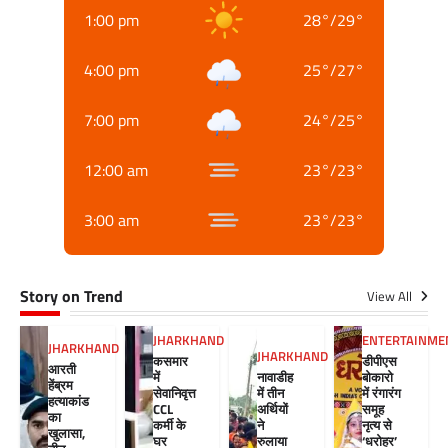
1:00 pm
28
°
/
29
°
4:00 pm
25
°
/
27
°
7:00 pm
24
°
/
25
°
12:00 am
23
°
/
23
°
3:00 am
23
°
/
23
°
Story on Trend
View All
JHARKHAND
ENTERTAINME
JHARKHAND
JHARKHAND
कसमार
डीपीएस
आरती
में
नावाडीह
बोकारो
हेंब्रम
सेवानिवृत्त
में तीन
में रंगारंग
हत्याकांड
CCL
अर्थियों
समूह
का
कर्मी के
ने
नृत्य से
खुलासा,
घर
रुलाया
‘धरोहर’