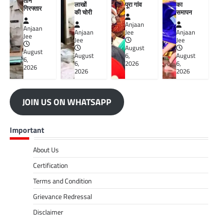
तीन
लाखों
पूरा गांव
का
गिरफ्तार
की चोरी
समापन
Anjaan
Anjaan
Anjaan
Jee
Anjaan
Jee
Jee
Jee
August
August
August
6,
August
6,
6,
2026
6,
2026
2026
2026
JOIN US ON WHATSAPP
Important
About Us
Certification
Terms and Condition
Grievance Redressal
Disclaimer