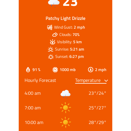
23
Patchy Light Drizzle
Wind Gust:
2 mph
Clouds:
70%
Visibility:
5 km
Sunrise:
5:21 am
Sunset:
6:27 pm
91 %
1000 mb
2 mph
Hourly Forecast
4:00 am
23
°
/
24
°
7:00 am
25
°
/
27
°
10:00 am
28
°
/
29
°