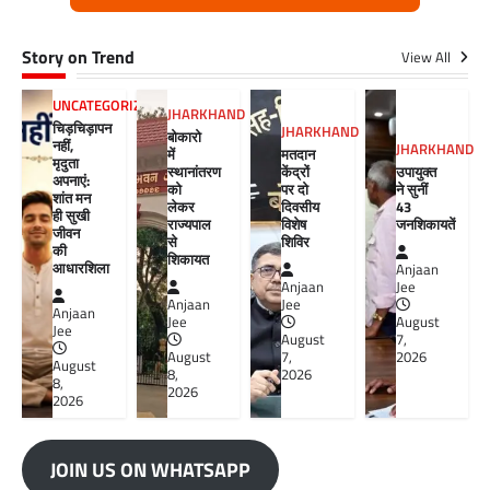
Story on Trend
View All
UNCATEGORIZED
JHARKHAND
चिड़चिड़ापन
JHARKHAND
बोकारो
नहीं,
JHARKHAND
में
मतदान
मृदुता
स्थानांतरण
केंद्रों
उपायुक्त
अपनाएं:
को
पर दो
ने सुनीं
शांत मन
लेकर
दिवसीय
43
ही सुखी
राज्यपाल
विशेष
जनशिकायतें
जीवन
से
शिविर
की
शिकायत
आधारशिला
Anjaan
Anjaan
Jee
Anjaan
Jee
Anjaan
Jee
August
Jee
August
7,
August
7,
2026
August
8,
2026
8,
2026
2026
JOIN US ON WHATSAPP