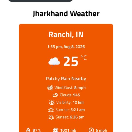
Jharkhand Weather
Ranchi, IN
1:55 pm,
Aug 8, 2026
25
°C
Patchy Rain Nearby
Wind Gust:
8 mph
Clouds:
94%
Visibility:
10 km
Sunrise:
5:21 am
Sunset:
6:26 pm
87 %
1001 mb
6 mph