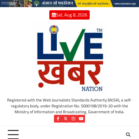
Skip
to
Sat, Aug 8, 2026
content
Registered with the Web Journalists Standards Authority (WJSA), a self-
regulatory body, under Registration No. S000108/2019-20 with the
Ministry of Information and Broadcasting, Government of India.
Facebook
Twitter
Instagram
YouTube