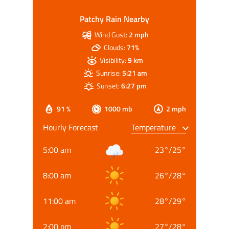
Patchy Rain Nearby
Wind Gust:
2 mph
Clouds:
71%
Visibility:
9 km
Sunrise:
5:21 am
Sunset:
6:27 pm
91 %
1000 mb
2 mph
Hourly Forecast
5:00 am
23
°
/
25
°
8:00 am
26
°
/
28
°
11:00 am
28
°
/
29
°
2:00 pm
27
°
/
28
°