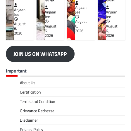
की चोरी
समापन
Anjaan
Anjaan
Anjaan
Jee
Anjaan
Jee
Jee
Jee
August
August
August
6,
August
6,
6,
2026
6,
2026
2026
2026
JOIN US ON WHATSAPP
Important
About Us
Certification
Terms and Condition
Grievance Redressal
Disclaimer
Privacy Policy