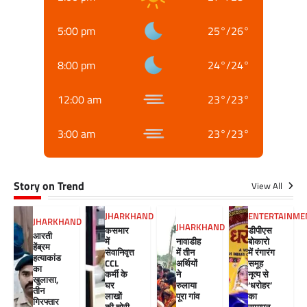
5:00 pm
25
°
/
26
°
8:00 pm
24
°
/
24
°
12:00 am
23
°
/
23
°
3:00 am
23
°
/
23
°
Story on Trend
View All
JHARKHAND
ENTERTAINME
JHARKHAND
JHARKHAND
कसमार
डीपीएस
आरती
में
नावाडीह
बोकारो
हेंब्रम
सेवानिवृत्त
में तीन
में रंगारंग
हत्याकांड
CCL
अर्थियों
समूह
का
कर्मी के
ने
नृत्य से
खुलासा,
घर
रुलाया
‘धरोहर’
तीन
लाखों
पूरा गांव
का
गिरफ्तार