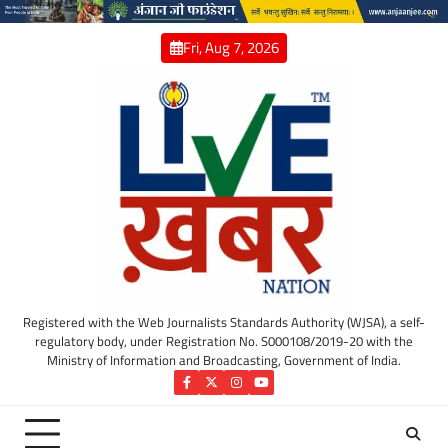
Skip
to
Fri, Aug 7, 2026
content
Registered with the Web Journalists Standards Authority (WJSA), a self-
regulatory body, under Registration No. S000108/2019-20 with the
Ministry of Information and Broadcasting, Government of India.
Facebook
Twitter
Instagram
YouTube